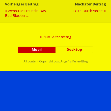
Vorheriger Beitrag
Nächster Beitrag
Wenn Die Freundin Das
Bitte Durchzählen!
Bad Blockiert...
Zum Seitenanfang
Mobil
Desktop
All content Copyright Lost Angel\'s Puller-Blog