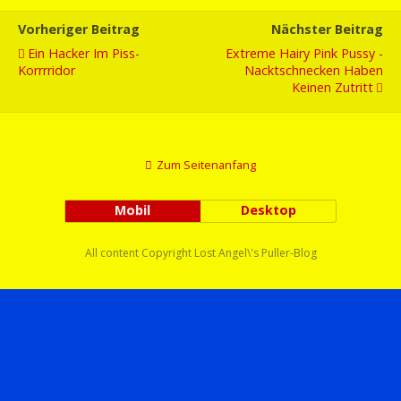
Vorheriger Beitrag
Nächster Beitrag
Ein Hacker Im Piss-
Extreme Hairy Pink Pussy -
Korrrridor
Nacktschnecken Haben
Keinen Zutritt
Zum Seitenanfang
Mobil
Desktop
All content Copyright Lost Angel\'s Puller-Blog