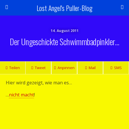
Lost Angel's Puller-Blog
14. August 2011
Der Ungeschickte Schwimmbadpinkler…
Teilen
Tweet
Anpinnen
Mail
SMS
Hier wird gezeigt, wie man es…
…
nicht macht
!