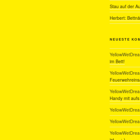
Stau auf der A
Herbert: Bettn
NEUESTE KO
YellowWetDre
im Bett!
YellowWetDre
Feuerwehreinsa
YellowWetDre
Handy mit auf
YellowWetDre
YellowWetDre
YellowWetDre
ist…. :-)