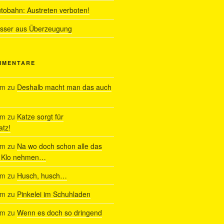
utobahn: Austreten verboten!
ässer aus Überzeugung
MMENTARE
am
zu
Deshalb macht man das auch
am
zu
Katze sorgt für
tz!
am
zu
Na wo doch schon alle das
s Klo nehmen…
am
zu
Husch, husch…
am
zu
Pinkelei im Schuhladen
am
zu
Wenn es doch so dringend