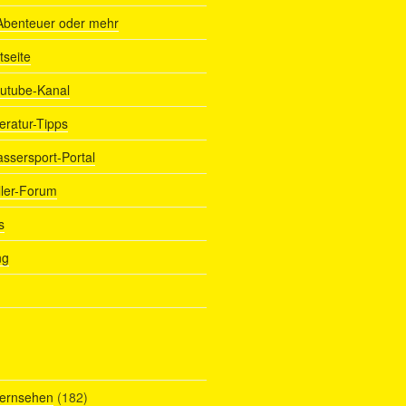
Abenteuer oder mehr
tseite
outube-Kanal
teratur-Tipps
assersport-Portal
ller-Forum
s
ng
Fernsehen
(182)