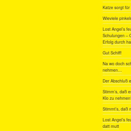
Katze sorgt fü
Wieviele pinke
Lost Angel’s fe
Schulungen – Om
Erfolg durch ha
Gut Schiff!
Na wo doch sch
nehmen…
Der Abschluß e
Stimm’s, daß e
Klo zu nehmen
Stimmt’s, daß m
Lost Angel’s fe
datt mutt