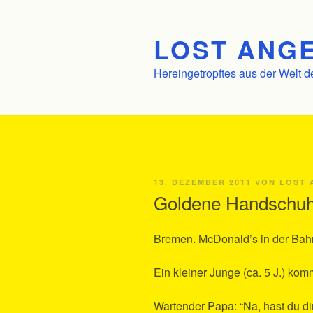
Zum
Inhalt
LOST ANGE
springen
Hereingetropftes aus der Welt d
VERÖFFENTLICHT
13. DEZEMBER 2011
VON
LOST 
AM
Goldene Handsch
Bremen. McDonald’s in der Bah
Ein kleiner Junge (ca. 5 J.) kom
Wartender Papa: “Na, hast du d