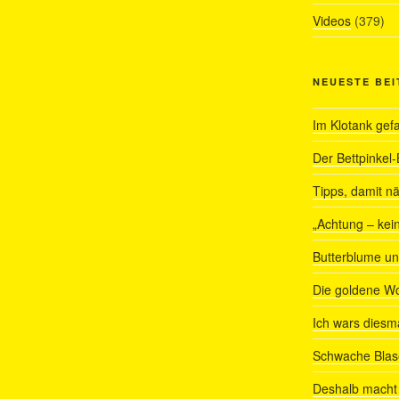
Videos
(379)
NEUESTE BE
Im Klotank gef
Der Bettpinkel-
Tipps, damit nä
„Achtung – kein
Butterblume u
Die goldene W
Ich wars diesmal
Schwache Blas
Deshalb macht 