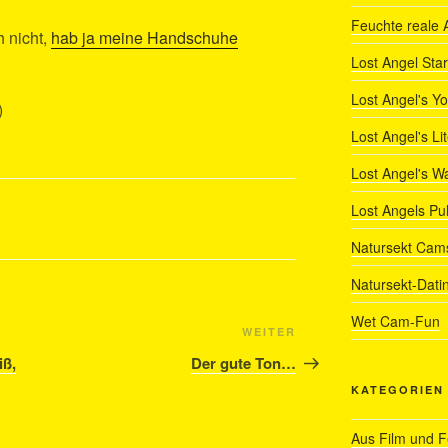
Feuchte reale 
h nicht,
hab ja meine Handschuhe
Lost Angel Star
Lost Angel's Y
)
Lost Angel's Li
Lost Angel's W
Lost Angels Pu
Natursekt Cam
Natursekt-Dati
Wet Cam-Fun
Nächster
WEITER
Beitrag
iß,
Der gute Ton…
KATEGORIEN
Aus Film und 