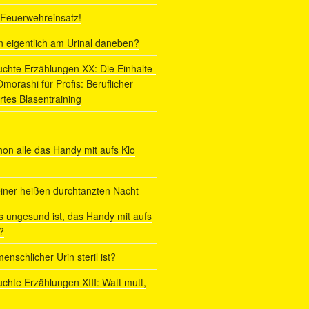
r Feuerwehreinsatz!
ln eigentlich am Urinal daneben?
uchte Erzählungen XX: Die Einhalte-
orashi für Profis: Beruflicher
rtes Blasentraining
on alle das Handy mit aufs Klo
iner heißen durchtanzten Nacht
s ungesund ist, das Handy mit aufs
?
enschlicher Urin steril ist?
uchte Erzählungen XIII: Watt mutt,