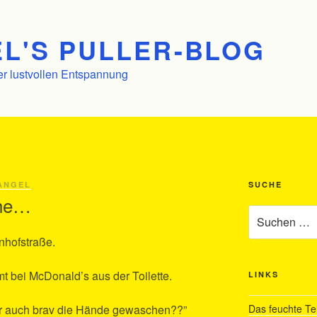
L'S PULLER-BLOG
er lustvollen Entspannung
ANGEL
SUCHE
uhe…
Suchen
nach:
nhofstraße.
mt bei McDonald’s aus der Toilette.
LINKS
ir auch brav die Hände gewaschen??”
Das feuchte Te