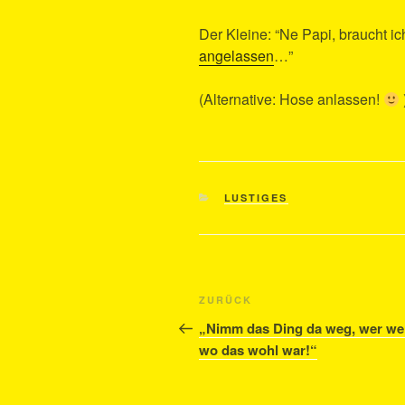
Der Kleine: “Ne Papi, braucht ic
angelassen
…”
(Alternative: Hose anlassen!
KATEGORIEN
LUSTIGES
Beitragsnavigation
Vorheriger
ZURÜCK
Beitrag
„Nimm das Ding da weg, wer we
wo das wohl war!“