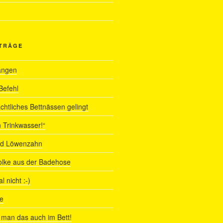
ITRÄGE
angen
Befehl
chtliches Bettnässen gelingt
 Trinkwasser!“
nd Löwenzahn
olke aus der Badehose
 nicht :-)
e
man das auch im Bett!