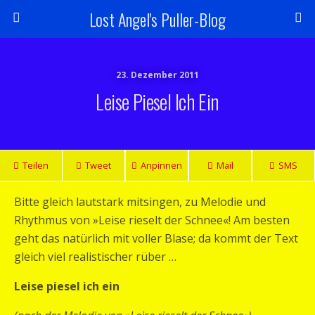
Lost Angel's Puller-Blog
23. Dezember 2011
Leise Piesel Ich Ein
Teilen
Tweet
Anpinnen
Mail
SMS
Bitte gleich lautstark mitsingen, zu Melodie und
Rhythmus von »Leise rieselt der Schnee«! Am besten
geht das natürlich mit voller Blase; da kommt der Text
gleich viel realistischer rüber …
Leise piesel ich ein