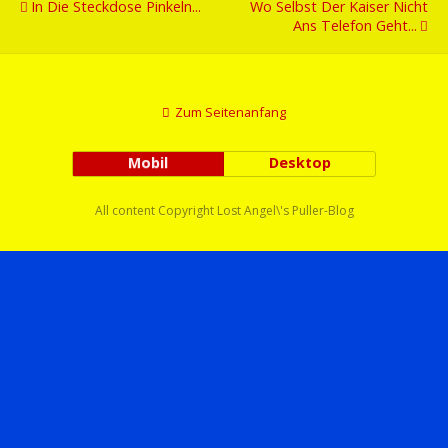
In Die Steckdose Pinkeln...
Wo Selbst Der Kaiser Nicht
Ans Telefon Geht...
Zum Seitenanfang
Mobil
Desktop
All content Copyright Lost Angel\'s Puller-Blog