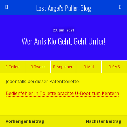
Lost Angel's Puller-Blog
23. Juni 2021
Wer Aufs Klo Geht, Geht Unter!
Teilen
Tweet
Anpinnen
Mail
SMS
Jedenfalls bei dieser Patenttoilette:
Bedienfehler in Toilette brachte U-Boot zum Kentern
Vorheriger Beitrag
Nächster Beitrag