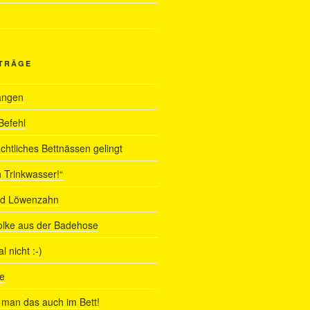
ITRÄGE
angen
Befehl
chtliches Bettnässen gelingt
 Trinkwasser!“
nd Löwenzahn
olke aus der Badehose
 nicht :-)
e
man das auch im Bett!