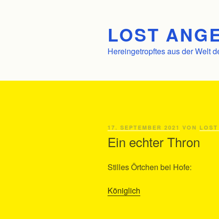
Zum
Inhalt
LOST ANGE
springen
Hereingetropftes aus der Welt d
VERÖFFENTLICHT
17. SEPTEMBER 2021
VON
LOST
AM
Ein echter Thron
Stilles Örtchen bei Hofe:
Königlich