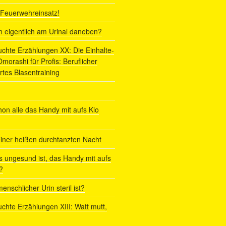
r Feuerwehreinsatz!
ln eigentlich am Urinal daneben?
uchte Erzählungen XX: Die Einhalte-
orashi für Profis: Beruflicher
rtes Blasentraining
on alle das Handy mit aufs Klo
iner heißen durchtanzten Nacht
s ungesund ist, das Handy mit aufs
?
enschlicher Urin steril ist?
uchte Erzählungen XIII: Watt mutt,