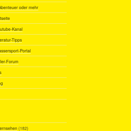
Abenteuer oder mehr
tseite
outube-Kanal
teratur-Tipps
assersport-Portal
ller-Forum
s
ng
Fernsehen
(182)