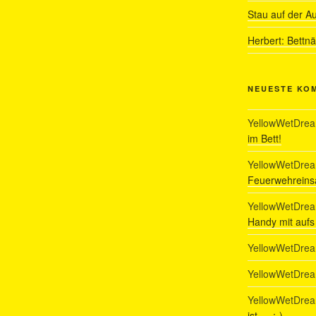
Stau auf der A
Herbert: Bettn
NEUESTE KO
YellowWetDre
im Bett!
YellowWetDre
Feuerwehreinsa
YellowWetDre
Handy mit auf
YellowWetDre
YellowWetDre
YellowWetDre
ist…. :-)