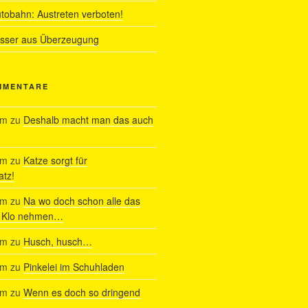
utobahn: Austreten verboten!
ässer aus Überzeugung
MMENTARE
am
zu
Deshalb macht man das auch
am
zu
Katze sorgt für
tz!
am
zu
Na wo doch schon alle das
s Klo nehmen…
am
zu
Husch, husch…
am
zu
Pinkelei im Schuhladen
am
zu
Wenn es doch so dringend