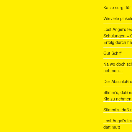
Katze sorgt fü
Wieviele pinke
Lost Angel’s fe
Schulungen – Om
Erfolg durch ha
Gut Schiff!
Na wo doch sch
nehmen…
Der Abschluß e
Stimm’s, daß e
Klo zu nehmen
Stimmt’s, daß m
Lost Angel’s fe
datt mutt