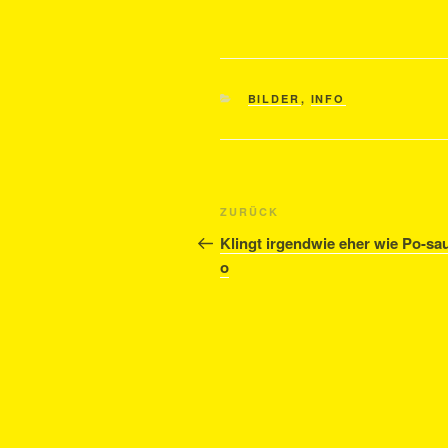
KATEGORIEN
BILDER
,
INFO
Beitragsnavigation
Vorheriger
ZURÜCK
Beitrag
Klingt irgendwie eher wie Po-sau
o