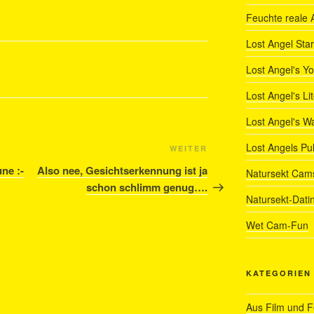
Feuchte reale 
Lost Angel Star
Lost Angel's Y
Lost Angel's Li
Lost Angel's W
Lost Angels Pu
Nächster
WEITER
Beitrag
ne :-
Also nee, Gesichtserkennung ist ja
Natursekt Cam
schon schlimm genug….
Natursekt-Dati
Wet Cam-Fun
KATEGORIEN
Aus Film und 