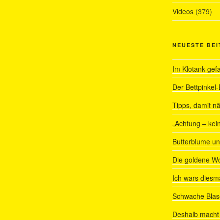
Videos
(379)
NEUESTE BE
Im Klotank gef
Der Bettpinkel-
Tipps, damit nä
„Achtung – kein
Butterblume u
Die goldene W
Ich wars diesmal
Schwache Blas
Deshalb macht 