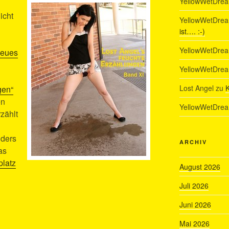
YellowWetDre
icht
YellowWetDre
ist…. :-)
YellowWetDre
neues
YellowWetDre
Lost Angel
zu
K
gen“
en
YellowWetDre
zählt
ders
ARCHIV
as
platz
August 2026
Juli 2026
Juni 2026
Mai 2026