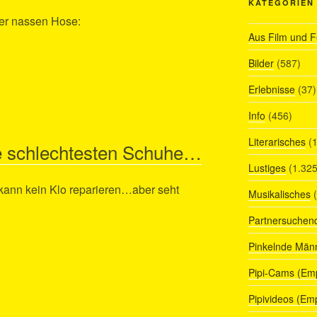
KATEGORIEN
ner nassen Hose:
Aus Film und 
Bilder
(587)
Erlebnisse
(37)
Info
(456)
Literarisches
(1
ie schlechtesten Schuhe…
Lustiges
(1.325
kann kein Klo reparieren…aber seht
Musikalisches
(
Partnersuchen
Pinkelnde Män
Pipi-Cams (Em
Pipivideos (Em