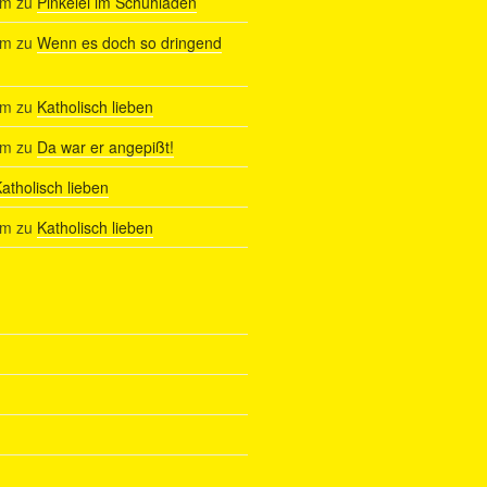
am
zu
Pinkelei im Schuhladen
am
zu
Wenn es doch so dringend
am
zu
Katholisch lieben
am
zu
Da war er angepißt!
atholisch lieben
am
zu
Katholisch lieben