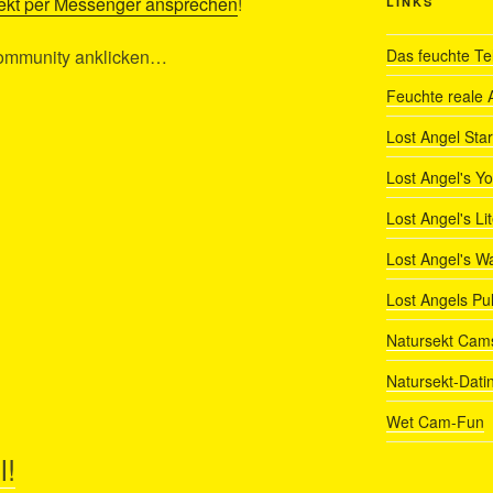
rekt per Messenger ansprechen
!
LINKS
rcommunity anklicken…
Das feuchte Te
Feuchte reale 
Lost Angel Star
Lost Angel's Y
Lost Angel's Li
Lost Angel's W
Lost Angels Pu
Natursekt Cam
Natursekt-Dati
Wet Cam-Fun
l!