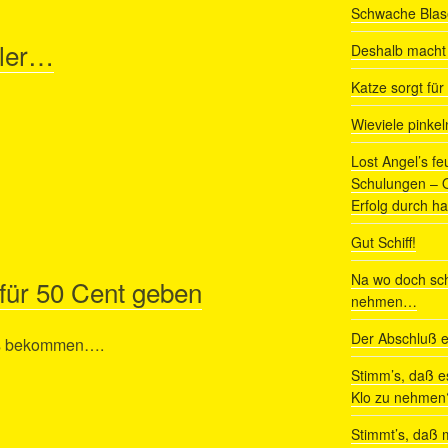
Schwache Blas
ller…
Deshalb macht 
Katze sorgt fü
Wieviele pinke
Lost Angel’s fe
Schulungen – Om
Erfolg durch ha
Gut Schiff!
Na wo doch sch
 für 50 Cent geben
nehmen…
Der Abschluß e
us bekommen….
Stimm’s, daß e
Klo zu nehmen
Stimmt’s, daß m