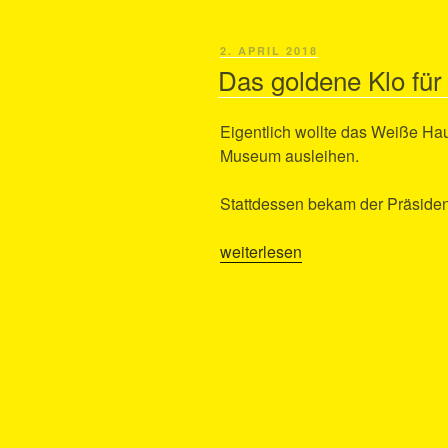
Erzählungen
XI:
VERÖFFENTLICHT
2. APRIL 2018
Es
AM
Das goldene Klo für
ist
trocken
Eigentlich wollte das Weiße H
geworden?
Museum ausleihen.
Das
muß
Stattdessen bekam der Präside
man
ändern!“
„Das
weiterlesen
goldene
Klo
für
Präsident
Trump“