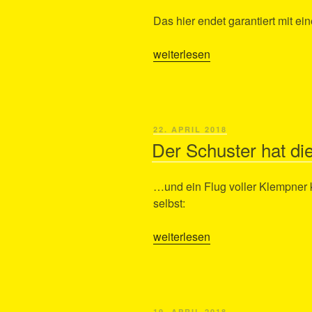
Das hier endet garantiert mit ei
„Saudummer
weiterlesen
Überfall!“
VERÖFFENTLICHT
22. APRIL 2018
AM
Der Schuster hat d
…und ein Flug voller Klempner 
selbst:
„Der
weiterlesen
Schuster
hat
die
schlechtesten
VERÖFFENTLICHT
19. APRIL 2018