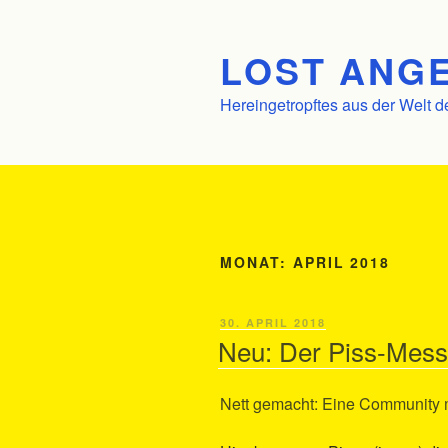
Zum
Inhalt
LOST ANGE
springen
Hereingetropftes aus der Welt d
MONAT:
APRIL 2018
VERÖFFENTLICHT
30. APRIL 2018
AM
Neu: Der Piss-Mess
Nett gemacht: Eine Community mi