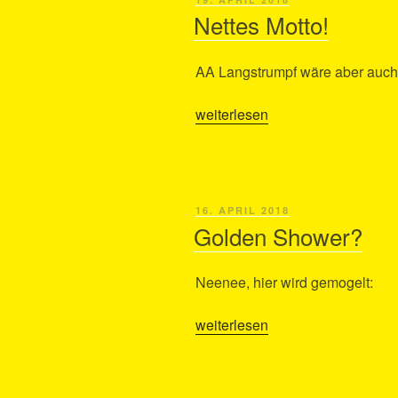
Schuhe…“
AM
Nettes Motto!
AA Langstrumpf wäre aber auc
„Nettes
weiterlesen
Motto!“
VERÖFFENTLICHT
16. APRIL 2018
AM
Golden Shower?
Neenee, hier wird gemogelt:
„Golden
weiterlesen
Shower?“