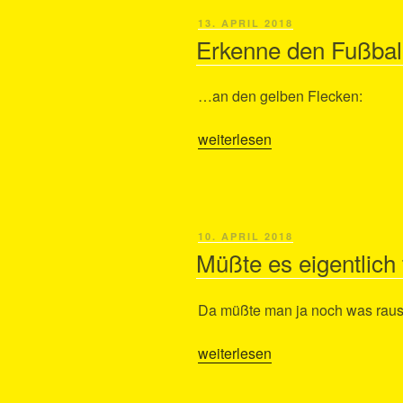
VERÖFFENTLICHT
13. APRIL 2018
AM
Erkenne den Fußba
…an den gelben Flecken:
„Erkenne
weiterlesen
den
Fußballer…“
VERÖFFENTLICHT
10. APRIL 2018
AM
Müßte es eigentlich
Da müßte man ja noch was ra
„Müßte
weiterlesen
es
eigentlich