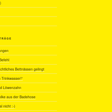
)
ITRÄGE
angen
Befehl
chtliches Bettnässen gelingt
 Trinkwasser!“
nd Löwenzahn
olke aus der Badehose
 nicht :-)