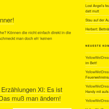
Lost Angel’s fe
datt mutt
änner!
Stau auf der A
Herbert: Bettn
e? Können die nicht einfach direkt in die
 schmeckt man doch eh‘ keinen
NEUESTE KO
YellowWetDre
im Bett!
YellowWetDre
Feuerwehreinsa
YellowWetDre
 Erzählungen XI: Es ist
Handy mit auf
 Das muß man ändern!
YellowWetDre