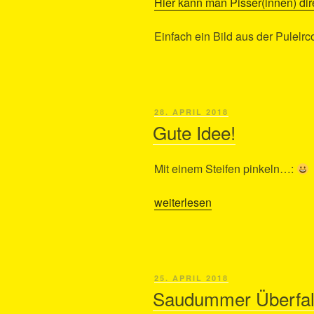
Hier kann man Pisser(innen) di
Einfach ein Bild aus der Pulel
VERÖFFENTLICHT
28. APRIL 2018
AM
Gute Idee!
Mit einem Steifen pinkeln…:
„Gute
weiterlesen
Idee!“
VERÖFFENTLICHT
25. APRIL 2018
AM
Saudummer Überfal