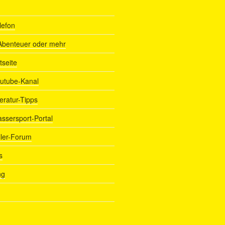
lefon
Abenteuer oder mehr
tseite
outube-Kanal
teratur-Tipps
assersport-Portal
ller-Forum
s
ng