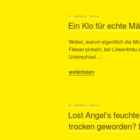
für
50
VERÖFFENTLICHT
7. APRIL 2018
Cent
AM
Ein Klo für echte M
geben“
Wobei, warum eigentlich die Müh
Fässer pinkeln, bei Löwenbräu
Unterschied…:
„Ein
weiterlesen
Klo
für
echte
Männer!“
VERÖFFENTLICHT
4. APRIL 2018
AM
Lost Angel’s feuchte
trocken geworden?