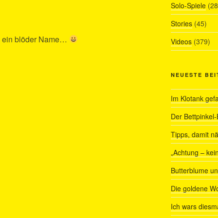
Solo-Spiele
(28
Stories
(45)
h ein blöder Name…
Videos
(379)
NEUESTE BE
Im Klotank gef
Der Bettpinkel-
Tipps, damit nä
„Achtung – kein
Butterblume u
Die goldene W
Ich wars diesmal