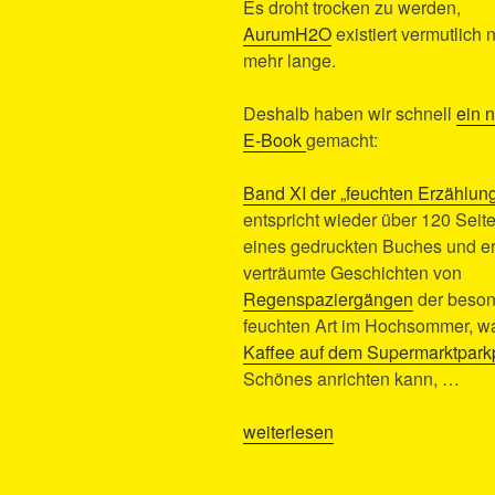
Es droht trocken zu werden,
AurumH2O
existiert vermutlich n
mehr lange.
Deshalb haben wir schnell
ein 
E-Book
gemacht:
Band XI der „feuchten Erzählun
entspricht wieder über 120 Seit
eines gedruckten Buches und er
verträumte Geschichten von
Regenspaziergängen
der beson
feuchten Art im Hochsommer, w
Kaffee auf dem Supermarktpark
Schönes anrichten kann, …
„Lost
weiterlesen
Angel’s
feuchte