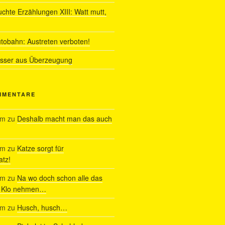
uchte Erzählungen XIII: Watt mutt,
utobahn: Austreten verboten!
ässer aus Überzeugung
MMENTARE
am
zu
Deshalb macht man das auch
am
zu
Katze sorgt für
tz!
am
zu
Na wo doch schon alle das
s Klo nehmen…
am
zu
Husch, husch…