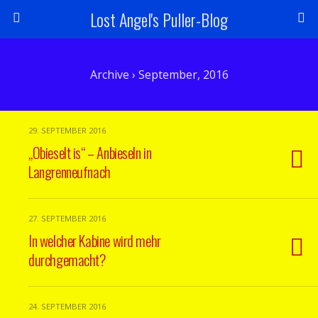
Lost Angel's Puller-Blog
Archive › September, 2016
29. SEPTEMBER 2016
„Obieselt is“ – Anbieseln in
Langrenneufnach
27. SEPTEMBER 2016
In welcher Kabine wird mehr
durchgemacht?
24. SEPTEMBER 2016