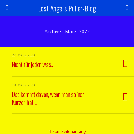
Lost Angel's Puller-Blog
Archive › März, 2023
27. MÄRZ 2023
Nicht für jeden was…
10. MÄRZ 2023
Das kommt davon, wenn man so ’nen
Kurzen hat…
Zum Seitenanfang