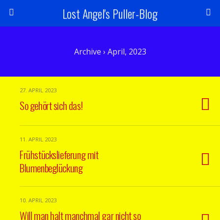
Lost Angel's Puller-Blog
Archive › April, 2023
27. APRIL 2023
So gehört sich das!
11. APRIL 2023
Frühstückslieferung mit
Blumenbeglückung
10. APRIL 2023
Will man halt manchmal gar nicht so