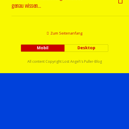
genau wissen…
Zum Seitenanfang
Mobil
Desktop
All content Copyright Lost Angel\'s Puller-Blog