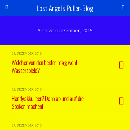
Lost Angel's Puller-Blog
Archive › Dezember, 2015
31. DEZEMBER 2015
Welcher von den beiden mag wohl
Wasserspiele?
29. DEZEMBER 2015
Handyakku leer? Dann ab und auf die
Socken machen!
27. DEZEMBER 2015