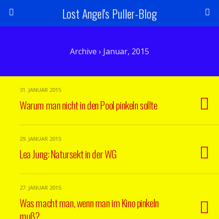
Lost Angel's Puller-Blog
Archive › Januar, 2015
31. JANUAR 2015
Warum man nicht in den Pool pinkeln sollte
29. JANUAR 2015
Lea Jung: Natursekt in der WG
27. JANUAR 2015
Was macht man, wenn man im Kino pinkeln
muß?