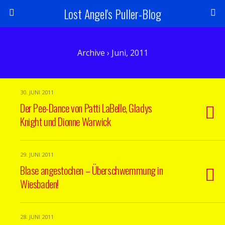
Lost Angel's Puller-Blog
Archive › Juni, 2011
30. JUNI 2011
Der Pee-Dance von Patti LaBelle, Gladys
Knight und Dionne Warwick
29. JUNI 2011
Blase angestochen – Überschwemmung in
Wiesbaden!
28. JUNI 2011