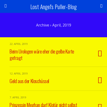
Lost Angel's Puller-Blog
Archive › April, 2019
22. APRIL 2019
Beim Urologen wäre eher die gelbe Karte
gefragt
12. APRIL 2019
Geld aus der Kloschüssel
7. APRIL 2019
Prinzessin Meghan darf Klotür nicht selbst