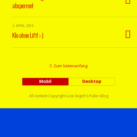
absperren!
2. APRIL 2019
Klo ohne Lift! :-)
Zum Seitenanfang
Mobil
Desktop
All content Copyright Lost Angel\'s Puller-Blog