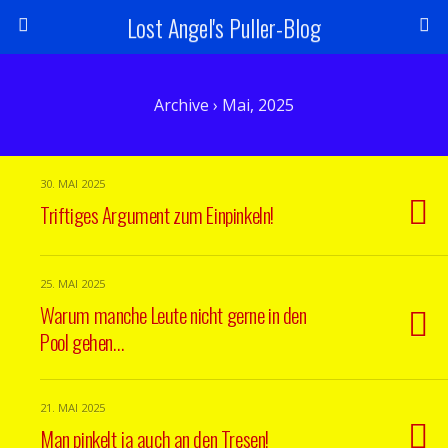
Lost Angel's Puller-Blog
Archive › Mai, 2025
30. MAI 2025
Triftiges Argument zum Einpinkeln!
25. MAI 2025
Warum manche Leute nicht gerne in den
Pool gehen…
21. MAI 2025
Man pinkelt ja auch an den Tresen!