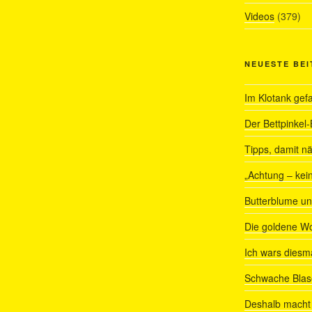
Videos
(379)
NEUESTE BE
Im Klotank gef
Der Bettpinkel-
Tipps, damit nä
„Achtung – kein
Butterblume u
Die goldene W
Ich wars diesmal
Schwache Blas
Deshalb macht 