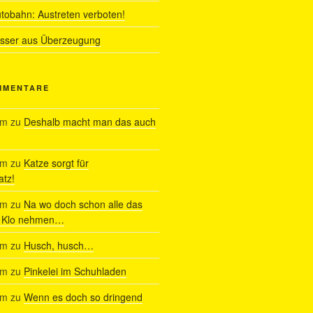
utobahn: Austreten verboten!
ässer aus Überzeugung
MMENTARE
am
zu
Deshalb macht man das auch
am
zu
Katze sorgt für
tz!
am
zu
Na wo doch schon alle das
s Klo nehmen…
am
zu
Husch, husch…
am
zu
Pinkelei im Schuhladen
am
zu
Wenn es doch so dringend