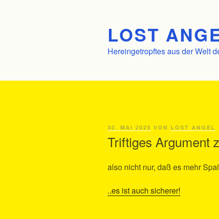
Zum
Inhalt
LOST ANGE
springen
Hereingetropftes aus der Welt d
VERÖFFENTLICHT
30. MAI 2025
VON
LOST ANGEL
AM
Triftiges Argument 
also nicht nur, daß es mehr Sp
..es ist auch sicherer!