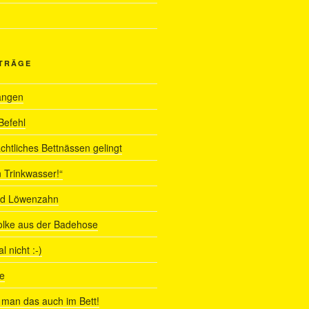
ITRÄGE
angen
Befehl
chtliches Bettnässen gelingt
 Trinkwasser!“
nd Löwenzahn
olke aus der Badehose
 nicht :-)
e
man das auch im Bett!