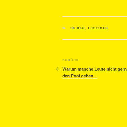
KATEGORIEN
BILDER
,
LUSTIGES
Beitragsnavigation
Vorheriger
ZURÜCK
Beitrag
Warum manche Leute nicht gern
den Pool gehen…