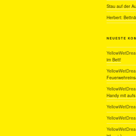
Stau auf der A
Herbert: Bettn
NEUESTE KO
YellowWetDre
im Bett!
YellowWetDre
Feuerwehreinsa
YellowWetDre
Handy mit auf
YellowWetDre
YellowWetDre
YellowWetDre
ist…. :-)