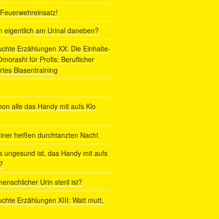
r Feuerwehreinsatz!
ln eigentlich am Urinal daneben?
uchte Erzählungen XX: Die Einhalte-
orashi für Profis: Beruflicher
rtes Blasentraining
on alle das Handy mit aufs Klo
iner heißen durchtanzten Nacht
s ungesund ist, das Handy mit aufs
?
enschlicher Urin steril ist?
uchte Erzählungen XIII: Watt mutt,