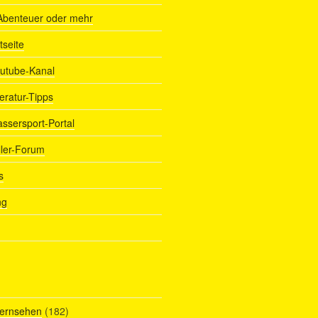
Abenteuer oder mehr
tseite
outube-Kanal
teratur-Tipps
assersport-Portal
ller-Forum
s
ng
Fernsehen
(182)