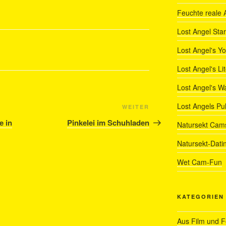
Feuchte reale 
Lost Angel Star
Lost Angel's Y
Lost Angel's Li
Lost Angel's W
Lost Angels Pu
Nächster
WEITER
Beitrag
e in
Pinkelei im Schuhladen
Natursekt Cam
Natursekt-Dati
Wet Cam-Fun
KATEGORIEN
Aus Film und 