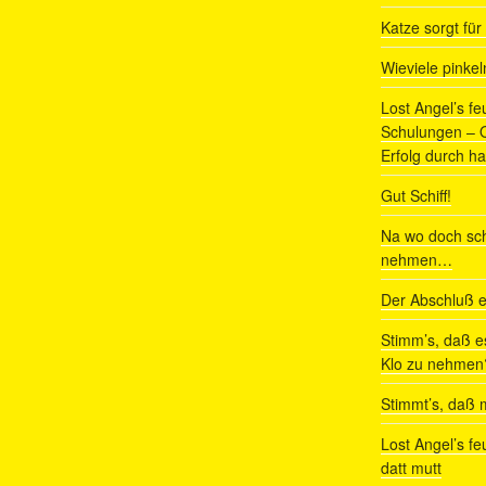
Katze sorgt fü
Wieviele pinke
Lost Angel’s fe
Schulungen – Om
Erfolg durch ha
Gut Schiff!
Na wo doch sch
nehmen…
Der Abschluß e
Stimm’s, daß e
Klo zu nehmen
Stimmt’s, daß m
Lost Angel’s fe
datt mutt