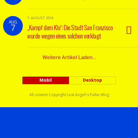
7. AUGUST 2016
AUG.
7
„Kampf dem Klo“: Die Stadt San Franzisco
wurde wegen eines solchen verklagt
Weitere Artikel Laden…
Mobil
Desktop
All content Copyright Lost Angel\'s Puller-Blog