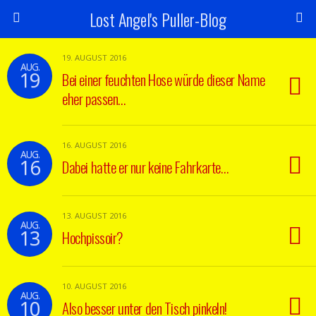
Lost Angel's Puller-Blog
19. AUGUST 2016
AUG.
19
Bei einer feuchten Hose würde dieser Name
eher passen…
16. AUGUST 2016
AUG.
16
Dabei hatte er nur keine Fahrkarte…
13. AUGUST 2016
AUG.
13
Hochpissoir?
10. AUGUST 2016
AUG.
10
Also besser unter den Tisch pinkeln!