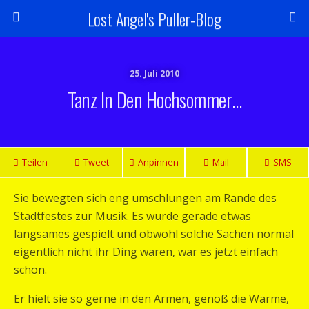
Lost Angel's Puller-Blog
25. Juli 2010
Tanz In Den Hochsommer…
Teilen
Tweet
Anpinnen
Mail
SMS
Sie bewegten sich eng umschlungen am Rande des
Stadtfestes zur Musik. Es wurde gerade etwas
langsames gespielt und obwohl solche Sachen normal
eigentlich nicht ihr Ding waren, war es jetzt einfach
schön.
Er hielt sie so gerne in den Armen, genoß die Wärme,