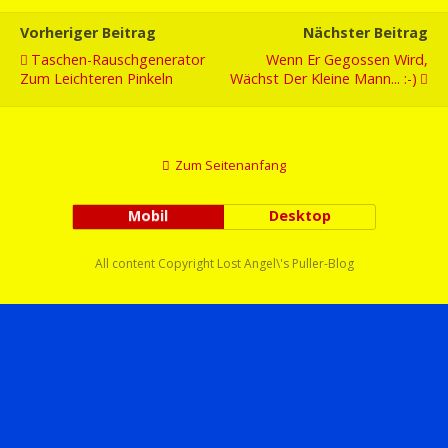
Vorheriger Beitrag
Nächster Beitrag
Taschen-Rauschgenerator
Wenn Er Gegossen Wird,
Zum Leichteren Pinkeln
Wächst Der Kleine Mann... :-)
Zum Seitenanfang
Mobil
Desktop
All content Copyright Lost Angel\'s Puller-Blog