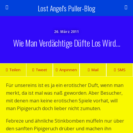
Lost Angel's Puller-Blog
26. März 2011
Wie Man Verdächtige Düfte Los Wird…
Teilen
Tweet
Anpinnen
Mail
SMS
Für unsereins ist es ja ein erotischer Duft, wenn man
merkt, da ist mal was naß geworden. Aber Besucher,
mit denen man keine erotischen Spiele vorhat, will
man Pipigeruch doch lieber nicht zumuten.
Febreze und ähnliche Stinkbomben müffeln nur über
den sanften Pipigeruch drüber und machen ihn