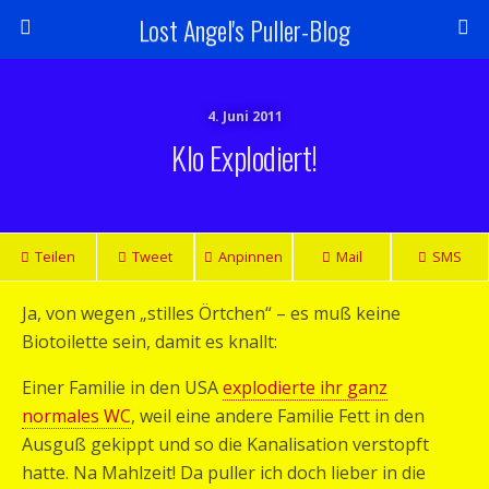
Lost Angel's Puller-Blog
4. Juni 2011
Klo Explodiert!
Teilen
Tweet
Anpinnen
Mail
SMS
Ja, von wegen „stilles Örtchen“ – es muß keine
Biotoilette sein, damit es knallt:
Einer Familie in den USA
explodierte ihr ganz
normales WC
, weil eine andere Familie Fett in den
Ausguß gekippt und so die Kanalisation verstopft
hatte. Na Mahlzeit! Da puller ich doch lieber in die