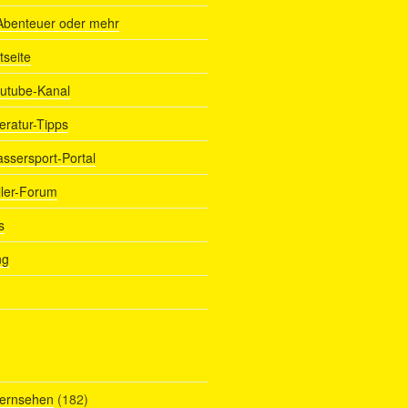
Abenteuer oder mehr
tseite
outube-Kanal
teratur-Tipps
assersport-Portal
ller-Forum
s
ng
Fernsehen
(182)