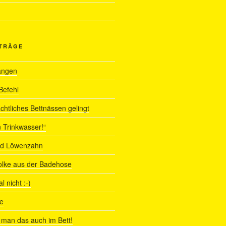
ITRÄGE
angen
Befehl
chtliches Bettnässen gelingt
 Trinkwasser!“
nd Löwenzahn
olke aus der Badehose
 nicht :-)
e
man das auch im Bett!