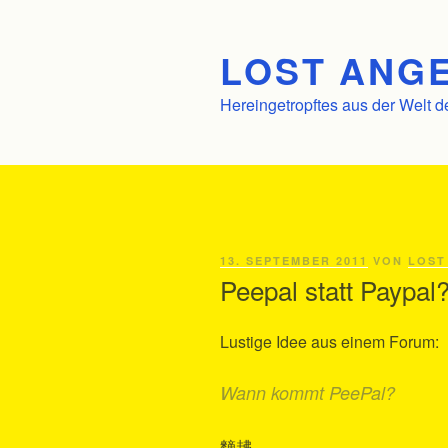
Zum
Inhalt
LOST ANGE
springen
Hereingetropftes aus der Welt d
VERÖFFENTLICHT
13. SEPTEMBER 2011
VON
LOST
AM
Peepal statt Paypal
Lustige Idee aus einem Forum:
Wann kommt PeePal?
䵂䞞