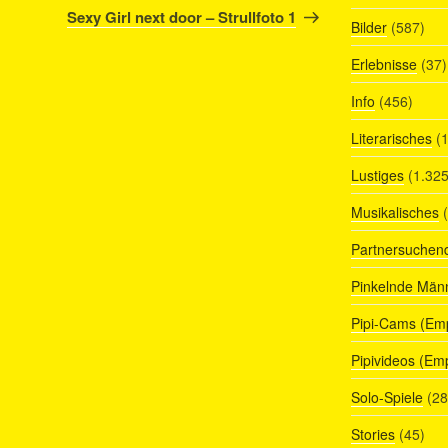
Beitrag
Sexy Girl next door – Strullfoto 1
Bilder
(587)
Erlebnisse
(37)
Info
(456)
Literarisches
(1
Lustiges
(1.325
Musikalisches
(
Partnersuchen
Pinkelnde Män
Pipi-Cams (Em
Pipivideos (Em
Solo-Spiele
(28
Stories
(45)