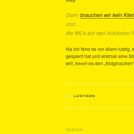
Dann
brauchen wir kein Klein
und
die WCs auf den Autobahn-R
Na ich fänd es vor allem lusti
gesperrt hat und erstmal eine 
will, bevor es den „Notgroschen“
KATEGORIEN
LUSTIGES
Beitragsnavigation
Vorheriger
ZURÜCK