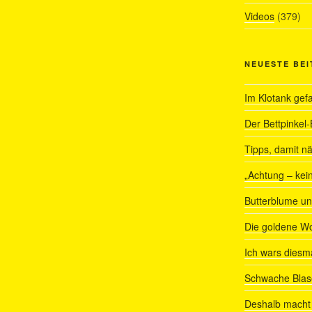
Videos
(379)
NEUESTE BE
Im Klotank gef
Der Bettpinkel-
Tipps, damit nä
„Achtung – kein
Butterblume u
Die goldene W
Ich wars diesmal
Schwache Blas
Deshalb macht 