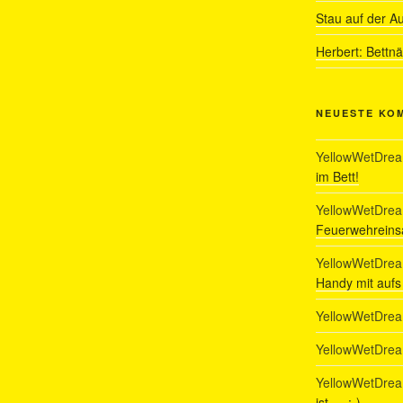
Stau auf der A
Herbert: Bettn
NEUESTE KO
YellowWetDre
im Bett!
YellowWetDre
Feuerwehreinsa
YellowWetDre
Handy mit auf
YellowWetDre
YellowWetDre
YellowWetDre
ist…. :-)