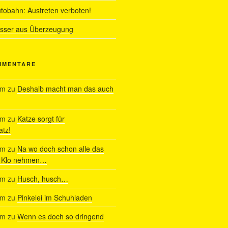
utobahn: Austreten verboten!
ässer aus Überzeugung
MMENTARE
am
zu
Deshalb macht man das auch
am
zu
Katze sorgt für
tz!
am
zu
Na wo doch schon alle das
s Klo nehmen…
am
zu
Husch, husch…
am
zu
Pinkelei im Schuhladen
am
zu
Wenn es doch so dringend