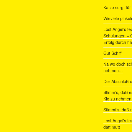
Katze sorgt fü
Wieviele pinke
Lost Angel’s fe
Schulungen – Om
Erfolg durch ha
Gut Schiff!
Na wo doch sch
nehmen…
Der Abschluß e
Stimm’s, daß e
Klo zu nehmen
Stimmt’s, daß m
Lost Angel’s fe
datt mutt