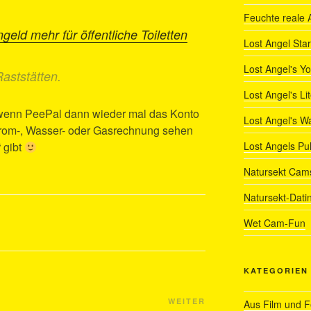
Feuchte reale 
geld mehr für öffentliche Toiletten
Lost Angel Star
Lost Angel's Y
aststätten.
Lost Angel's Li
g, wenn PeePal dann wieder mal das Konto
Lost Angel's W
Strom-, Wasser- oder Gasrechnung sehen
 gibt
Lost Angels Pu
Natursekt Cam
Natursekt-Dati
Wet Cam-Fun
KATEGORIEN
Nächster
WEITER
Aus Film und 