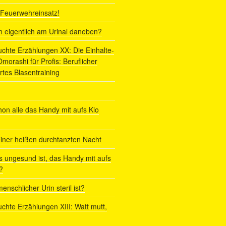
r Feuerwehreinsatz!
ln eigentlich am Urinal daneben?
uchte Erzählungen XX: Die Einhalte-
orashi für Profis: Beruflicher
rtes Blasentraining
on alle das Handy mit aufs Klo
iner heißen durchtanzten Nacht
s ungesund ist, das Handy mit aufs
?
enschlicher Urin steril ist?
uchte Erzählungen XIII: Watt mutt,