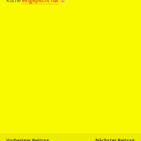
Küche
eingepischt hat
Vorheriger Beitrag
Nächster Beitrag