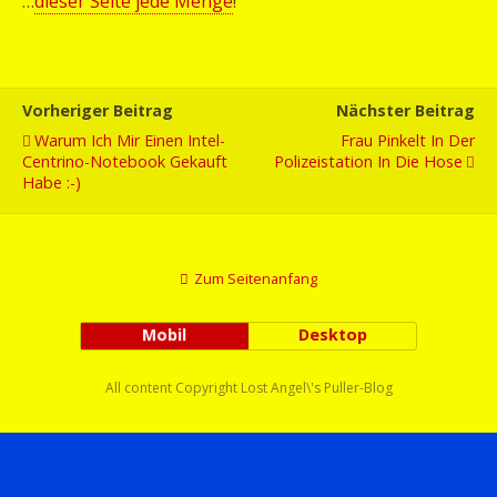
…
dieser Seite jede Menge
!
Vorheriger Beitrag
Nächster Beitrag
Warum Ich Mir Einen Intel-
Frau Pinkelt In Der
Centrino-Notebook Gekauft
Polizeistation In Die Hose
Habe :-)
Zum Seitenanfang
Mobil
Desktop
All content Copyright Lost Angel\'s Puller-Blog