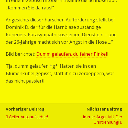
In einem Gebüsch stöbern Beamte die Schnösel auf:
„Kommen Sie da raus!“
Angesichts dieser harschen Aufforderung stellt bei
Dominik D. der für die Harnblase zuständige
Ruhenerv Parasympathikus seinen Dienst ein – und
der 26-Jährige macht sich vor Angst in die Hose …“
Bild berichtet:
Dumm gelaufen, du feiner Pinkel
!
Tja, dumm gelaufen *g*. Hätten sie in den
Blumenkübel gepisst, statt ihn zu zerdeppern, wär
das nicht passiert!
Vorheriger Beitrag
Nächster Beitrag
Geiler Autoaufkleber!
Immer Ärger Mit Der
Urintrennung!