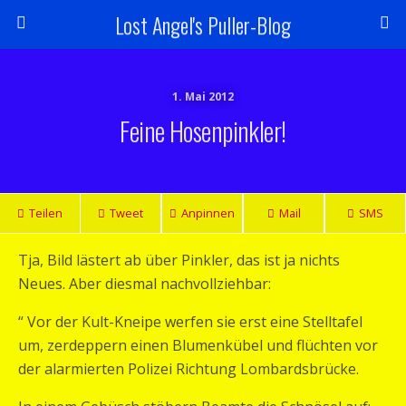
Lost Angel's Puller-Blog
1. Mai 2012
Feine Hosenpinkler!
Teilen
Tweet
Anpinnen
Mail
SMS
Tja, Bild lästert ab über Pinkler, das ist ja nichts
Neues. Aber diesmal nachvollziehbar:
“ Vor der Kult-Kneipe werfen sie erst eine Stelltafel
um, zerdeppern einen Blumenkübel und flüchten vor
der alarmierten Polizei Richtung Lombardsbrücke.