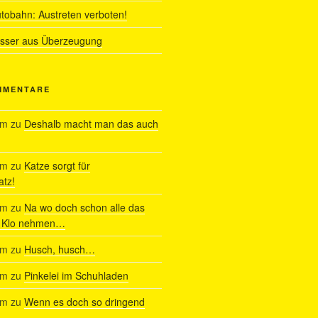
utobahn: Austreten verboten!
ässer aus Überzeugung
MMENTARE
am
zu
Deshalb macht man das auch
am
zu
Katze sorgt für
tz!
am
zu
Na wo doch schon alle das
s Klo nehmen…
am
zu
Husch, husch…
am
zu
Pinkelei im Schuhladen
am
zu
Wenn es doch so dringend