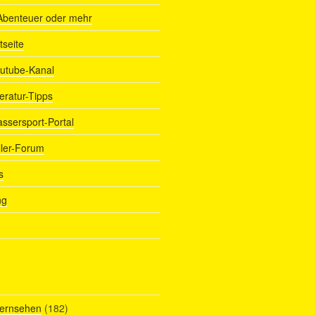
Abenteuer oder mehr
tseite
outube-Kanal
teratur-Tipps
assersport-Portal
ller-Forum
s
ng
Fernsehen
(182)