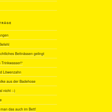
ITRÄGE
angen
Befehl
chtliches Bettnässen gelingt
 Trinkwasser!“
nd Löwenzahn
olke aus der Badehose
 nicht :-)
e
man das auch im Bett!