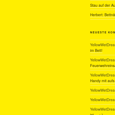
Stau auf der A
Herbert: Bettn
NEUESTE KO
YellowWetDre
im Bett!
YellowWetDre
Feuerwehreinsa
YellowWetDre
Handy mit auf
YellowWetDre
YellowWetDre
YellowWetDre
ist…. :-)