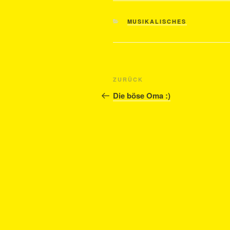
KATEGORIEN
MUSIKALISCHES
Beitragsnavigation
Vorheriger
ZURÜCK
Beitrag
Die böse Oma :)