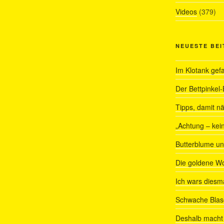
Videos
(379)
NEUESTE BE
Im Klotank gef
Der Bettpinkel-
Tipps, damit nä
„Achtung – kein
Butterblume u
Die goldene W
Ich wars diesmal
Schwache Blas
Deshalb macht 