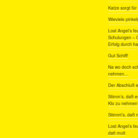
Katze sorgt fü
Wieviele pinke
Lost Angel’s fe
Schulungen – Om
Erfolg durch ha
Gut Schiff!
Na wo doch sch
nehmen…
Der Abschluß e
Stimm’s, daß e
Klo zu nehmen
Stimmt’s, daß m
Lost Angel’s fe
datt mutt