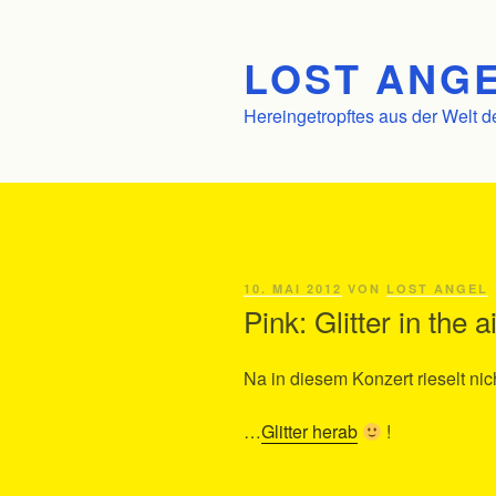
Zum
Inhalt
LOST ANGE
springen
Hereingetropftes aus der Welt d
VERÖFFENTLICHT
10. MAI 2012
VON
LOST ANGEL
AM
Pink: Glitter in the a
Na in diesem Konzert rieselt ni
…
Glitter herab
!