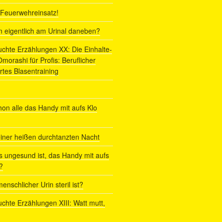
r Feuerwehreinsatz!
ln eigentlich am Urinal daneben?
uchte Erzählungen XX: Die Einhalte-
orashi für Profis: Beruflicher
rtes Blasentraining
on alle das Handy mit aufs Klo
iner heißen durchtanzten Nacht
s ungesund ist, das Handy mit aufs
?
enschlicher Urin steril ist?
uchte Erzählungen XIII: Watt mutt,