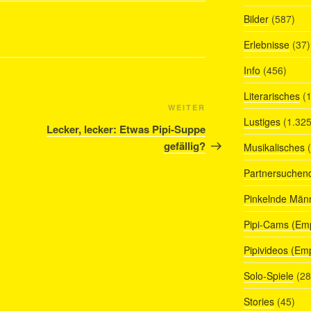
Bilder
(587)
Erlebnisse
(37)
Info
(456)
Literarisches
(1
Nächster
WEITER
Lustiges
(1.325
Beitrag
Lecker, lecker: Etwas Pipi-Suppe
gefällig?
Musikalisches
(
Partnersuchen
Pinkelnde Män
Pipi-Cams (Em
Pipivideos (Em
Solo-Spiele
(28
Stories
(45)