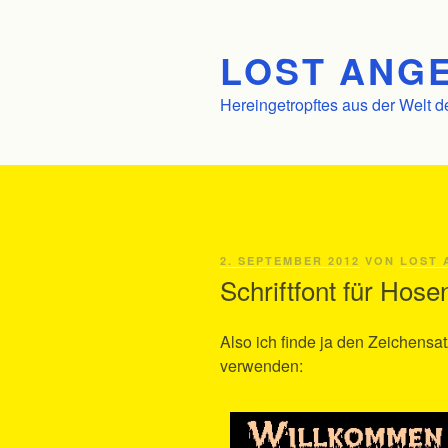
Zum
Inhalt
LOST ANGE
springen
Hereingetropftes aus der Welt d
VERÖFFENTLICHT
2. SEPTEMBER 2012
VON
LOST 
AM
Schriftfont für Hose
Also ich finde ja den Zeichensat
verwenden: