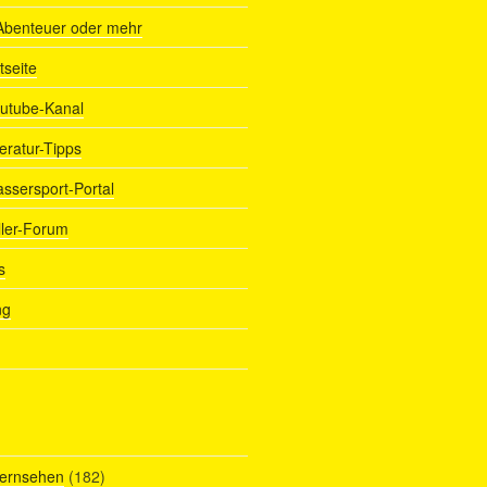
Abenteuer oder mehr
tseite
outube-Kanal
teratur-Tipps
assersport-Portal
ller-Forum
s
ng
Fernsehen
(182)