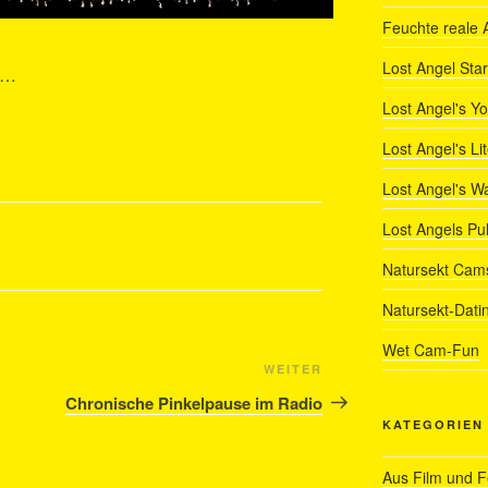
Feuchte reale 
Lost Angel Star
en…
Lost Angel's Y
Lost Angel's Li
Lost Angel's W
Lost Angels Pu
Natursekt Cam
Natursekt-Dati
Wet Cam-Fun
Nächster
WEITER
Beitrag
Chronische Pinkelpause im Radio
KATEGORIEN
Aus Film und 