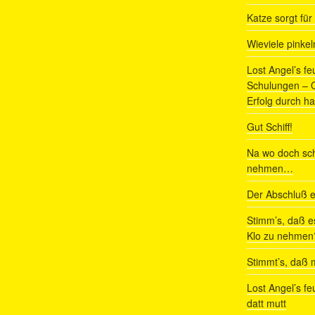
Katze sorgt fü
Wieviele pinke
Lost Angel’s fe
Schulungen – Om
Erfolg durch ha
Gut Schiff!
Na wo doch sch
nehmen…
Der Abschluß e
Stimm’s, daß e
Klo zu nehmen
Stimmt’s, daß m
Lost Angel’s fe
datt mutt