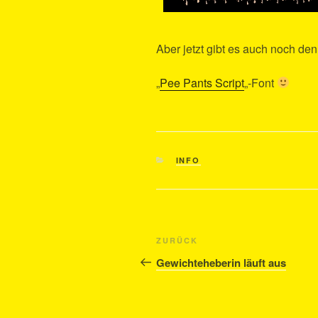
Aber jetzt gibt es auch noch d
„
Pee Pants Script
„-Font
KATEGORIEN
INFO
Beitragsnavigation
Vorheriger
ZURÜCK
Beitrag
Gewichteheberin läuft aus