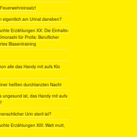
r Feuerwehreinsatz!
ln eigentlich am Urinal daneben?
uchte Erzählungen XX: Die Einhalte-
orashi für Profis: Beruflicher
rtes Blasentraining
on alle das Handy mit aufs Klo
iner heißen durchtanzten Nacht
s ungesund ist, das Handy mit aufs
?
enschlicher Urin steril ist?
uchte Erzählungen XIII: Watt mutt,