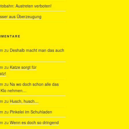
utobahn: Austreten verboten!
ässer aus Überzeugung
MMENTARE
am
zu
Deshalb macht man das auch
am
zu
Katze sorgt für
tz!
am
zu
Na wo doch schon alle das
s Klo nehmen…
am
zu
Husch, husch…
am
zu
Pinkelei im Schuhladen
am
zu
Wenn es doch so dringend