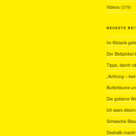
Videos
(379)
NEUESTE BE
Im Klotank gef
Der Bettpinkel-
Tipps, damit nä
„Achtung – kein
Butterblume u
Die goldene W
Ich wars diesmal
Schwache Blas
Deshalb macht 