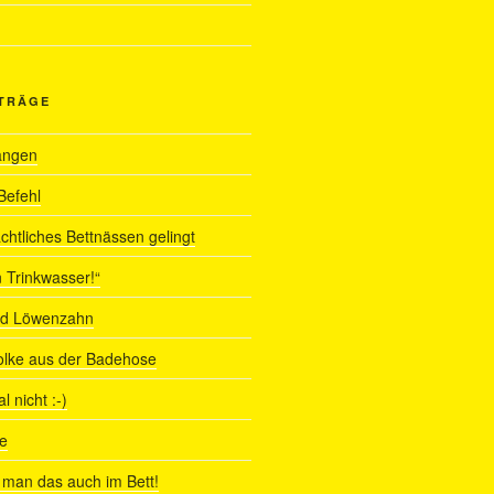
ITRÄGE
angen
Befehl
chtliches Bettnässen gelingt
 Trinkwasser!“
nd Löwenzahn
olke aus der Badehose
 nicht :-)
e
man das auch im Bett!