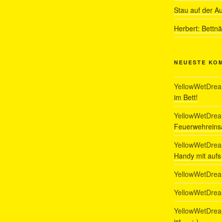
Stau auf der A
Herbert: Bettn
NEUESTE KO
YellowWetDre
im Bett!
YellowWetDre
Feuerwehreinsa
YellowWetDre
Handy mit auf
YellowWetDre
YellowWetDre
YellowWetDre
ist…. :-)