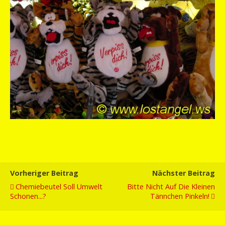
Vorheriger Beitrag
Nächster Beitrag
Chemiebeutel Soll Umwelt
Bitte Nicht Auf Die Kleinen
Schonen...?
Tännchen Pinkeln!