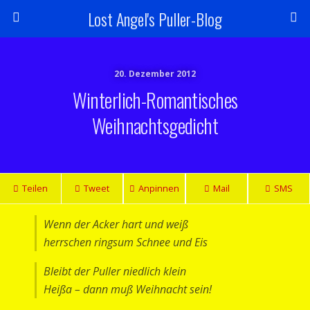
Lost Angel's Puller-Blog
20. Dezember 2012
Winterlich-Romantisches
Weihnachtsgedicht
Teilen
Tweet
Anpinnen
Mail
SMS
Wenn der Acker hart und weiß
herrschen ringsum Schnee und Eis
Bleibt der Puller niedlich klein
Heißa – dann muß Weihnacht sein!