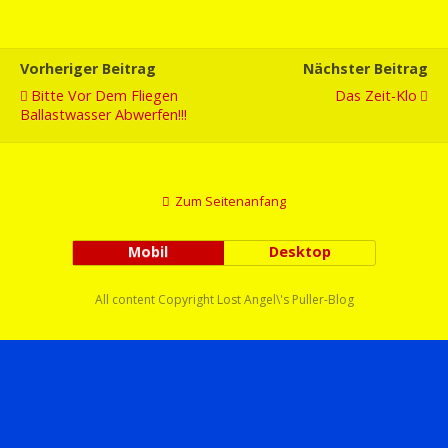
Vorheriger Beitrag
Nächster Beitrag
Bitte Vor Dem Fliegen
Das Zeit-Klo
Ballastwasser Abwerfen!!!
Zum Seitenanfang
Mobil
Desktop
All content Copyright Lost Angel\'s Puller-Blog