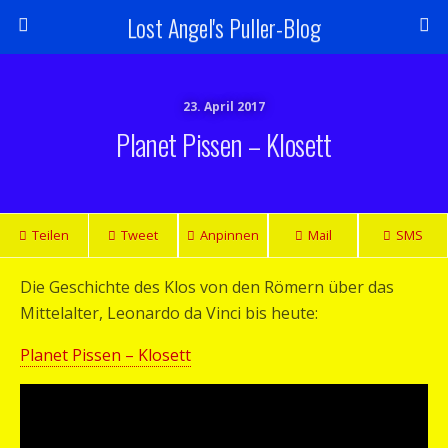
Lost Angel's Puller-Blog
23. April 2017
Planet Pissen – Klosett
Teilen
Tweet
Anpinnen
Mail
SMS
Die Geschichte des Klos von den Römern über das
Mittelalter, Leonardo da Vinci bis heute:
Planet Pissen – Klosett