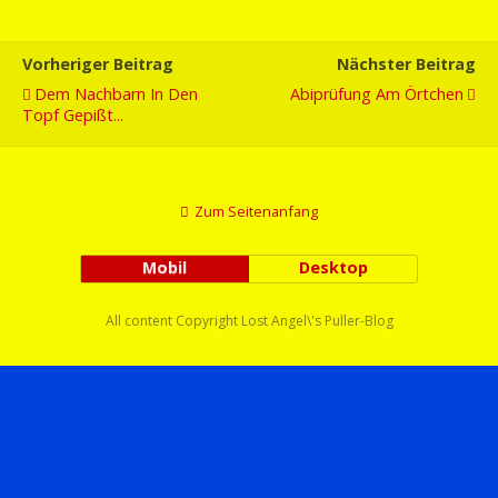
Vorheriger Beitrag
Nächster Beitrag
Dem Nachbarn In Den
Abiprüfung Am Örtchen
Topf Gepißt...
Zum Seitenanfang
Mobil
Desktop
All content Copyright Lost Angel\'s Puller-Blog