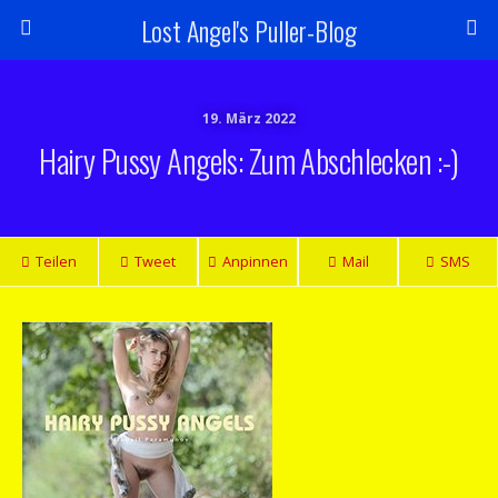
Lost Angel's Puller-Blog
19. März 2022
Hairy Pussy Angels: Zum Abschlecken :-)
Teilen
Tweet
Anpinnen
Mail
SMS