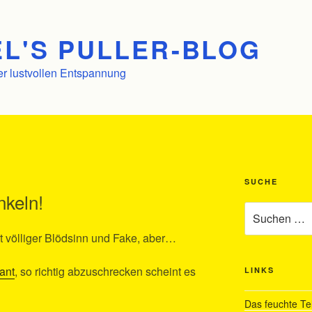
L'S PULLER-BLOG
er lustvollen Entspannung
SUCHE
keln!
Suchen
nach:
st völliger Blödsinn und Fake, aber…
ant
, so richtig abzuschrecken scheint es
LINKS
Das feuchte Te