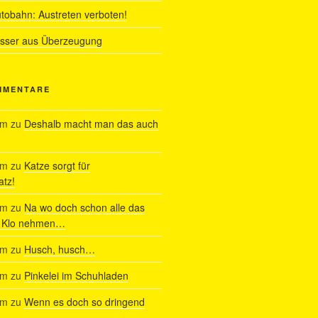
utobahn: Austreten verboten!
ässer aus Überzeugung
MMENTARE
am
zu
Deshalb macht man das auch
am
zu
Katze sorgt für
tz!
am
zu
Na wo doch schon alle das
s Klo nehmen…
am
zu
Husch, husch…
am
zu
Pinkelei im Schuhladen
am
zu
Wenn es doch so dringend