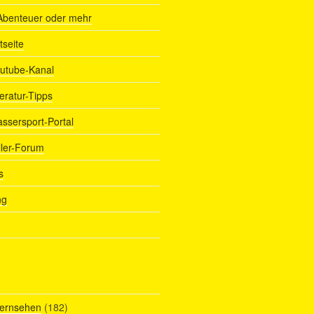
Abenteuer oder mehr
tseite
outube-Kanal
teratur-Tipps
assersport-Portal
ller-Forum
s
ng
Fernsehen
(182)