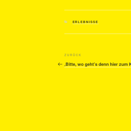
KATEGORIEN
ERLEBNISSE
Beitragsnavigation
Vorheriger
ZURÜCK
Beitrag
‚Bitte, wo geht’s denn hier zum 