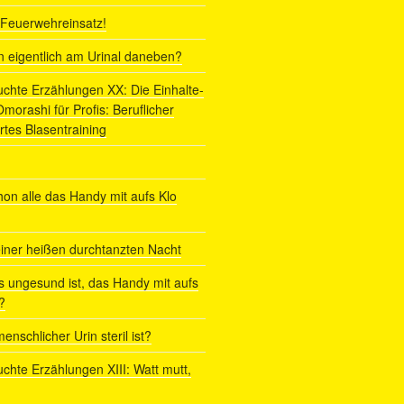
r Feuerwehreinsatz!
ln eigentlich am Urinal daneben?
uchte Erzählungen XX: Die Einhalte-
orashi für Profis: Beruflicher
rtes Blasentraining
on alle das Handy mit aufs Klo
iner heißen durchtanzten Nacht
s ungesund ist, das Handy mit aufs
?
enschlicher Urin steril ist?
uchte Erzählungen XIII: Watt mutt,