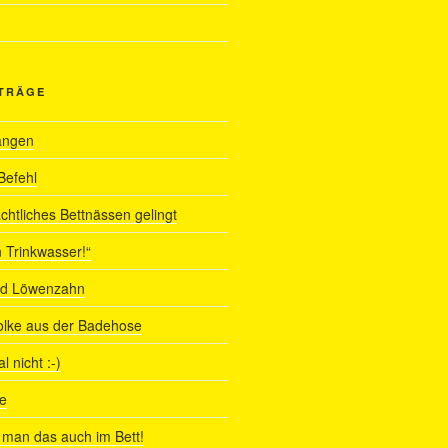
ITRÄGE
angen
Befehl
chtliches Bettnässen gelingt
 Trinkwasser!“
nd Löwenzahn
olke aus der Badehose
 nicht :-)
e
man das auch im Bett!