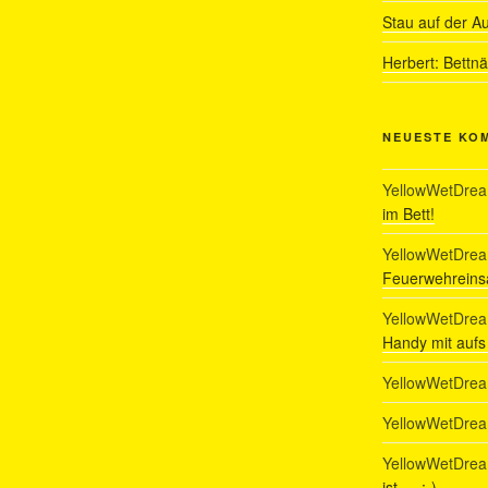
Stau auf der A
Herbert: Bettn
NEUESTE KO
YellowWetDre
im Bett!
YellowWetDre
Feuerwehreinsa
YellowWetDre
Handy mit auf
YellowWetDre
YellowWetDre
YellowWetDre
ist…. :-)