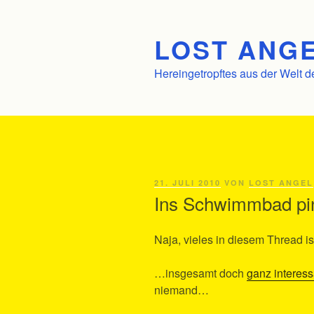
Zum
Inhalt
LOST ANGE
springen
Hereingetropftes aus der Welt d
VERÖFFENTLICHT
21. JULI 2010
VON
LOST ANGEL
AM
Ins Schwimmbad pin
Naja, vieles in diesem Thread i
…insgesamt doch
ganz interess
niemand…