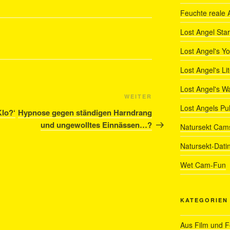
Feuchte reale 
Lost Angel Star
Lost Angel's Y
Lost Angel's Li
Lost Angel's W
Nächster
WEITER
Lost Angels Pu
Beitrag
Klo?‘
Hypnose gegen ständigen Harndrang
und ungewolltes Einnässen…?
Natursekt Cam
Natursekt-Dati
Wet Cam-Fun
KATEGORIEN
Aus Film und 