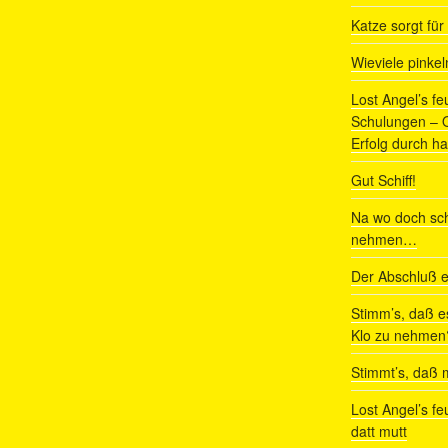
Katze sorgt fü
Wieviele pinke
Lost Angel’s fe
Schulungen – Om
Erfolg durch ha
Gut Schiff!
Na wo doch sch
nehmen…
Der Abschluß e
Stimm’s, daß e
Klo zu nehmen
Stimmt’s, daß m
Lost Angel’s fe
datt mutt