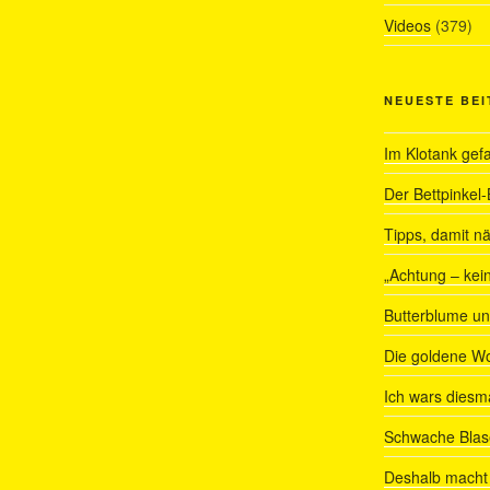
Videos
(379)
NEUESTE BE
Im Klotank gef
Der Bettpinkel-
Tipps, damit nä
„Achtung – kein
Butterblume u
Die goldene W
Ich wars diesmal
Schwache Blas
Deshalb macht 