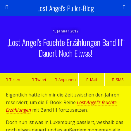
Lost Angel's Puller-Blog
1. Januar 2012
„Lost Angel’s Feuchte Erzählungen Band III“
Dauert Noch Etwas!
Teilen
Tweet
Anpinnen
Mail
SMS
Eigentlich hatte ich mir die Zeit zwischen den Jahren
reserviert, um die E-Book-Reihe
Lost Angel’s feuchte
Erzählungen
mit Band III fortzusetzen.
Doch nun ist was in Luxemburg passiert, weshalb das
noch etwas dauert und es außerdem momentan alle