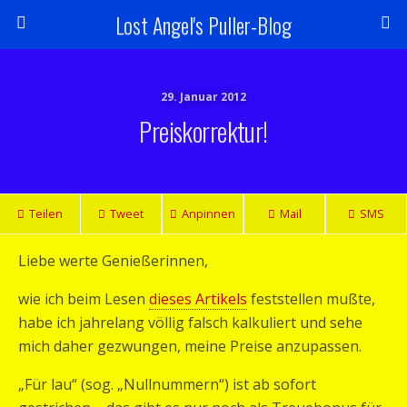
Lost Angel's Puller-Blog
29. Januar 2012
Preiskorrektur!
Teilen
Tweet
Anpinnen
Mail
SMS
Liebe werte Genießerinnen,
wie ich beim Lesen
dieses Artikels
feststellen mußte,
habe ich jahrelang völlig falsch kalkuliert und sehe
mich daher gezwungen, meine Preise anzupassen.
„Für lau“ (sog. „Nullnummern“) ist ab sofort