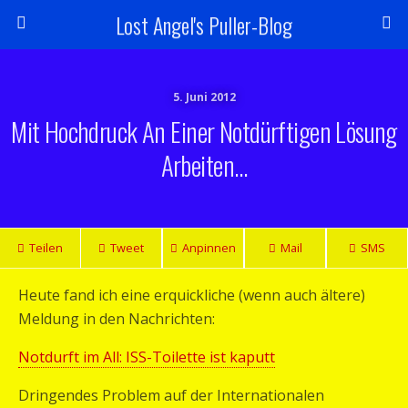
Lost Angel's Puller-Blog
5. Juni 2012
Mit Hochdruck An Einer Notdürftigen Lösung
Arbeiten…
Teilen
Tweet
Anpinnen
Mail
SMS
Heute fand ich eine erquickliche (wenn auch ältere)
Meldung in den Nachrichten:
Notdurft im All: ISS-Toilette ist kaputt
Dringendes Problem auf der Internationalen