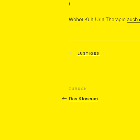
!
Wobei Kuh-Urin-Therapie
auch o
KATEGORIEN
LUSTIGES
Beitragsnavigation
Vorheriger
ZURÜCK
Beitrag
Das Kloseum