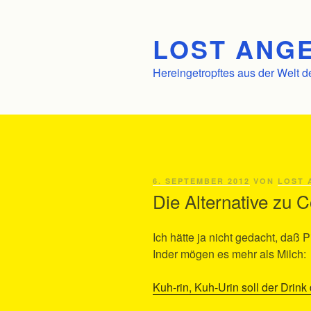
Zum
Inhalt
LOST ANGE
springen
Hereingetropftes aus der Welt d
VERÖFFENTLICHT
6. SEPTEMBER 2012
VON
LOST 
AM
Die Alternative zu 
Ich hätte ja nicht gedacht, daß P
Inder mögen es mehr als Milch:
Kuh-rin, Kuh-Urin soll der Drin