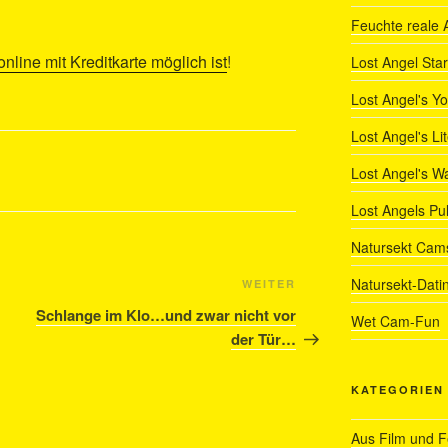
Feuchte reale 
nline mit Kreditkarte möglich ist
!
Lost Angel Star
Lost Angel's Y
Lost Angel's Li
Lost Angel's W
Lost Angels Pu
Natursekt Cam
Natursekt-Dati
Nächster
WEITER
Beitrag
Schlange im Klo…und zwar nicht vor
Wet Cam-Fun
der Tür…
KATEGORIEN
Aus Film und 