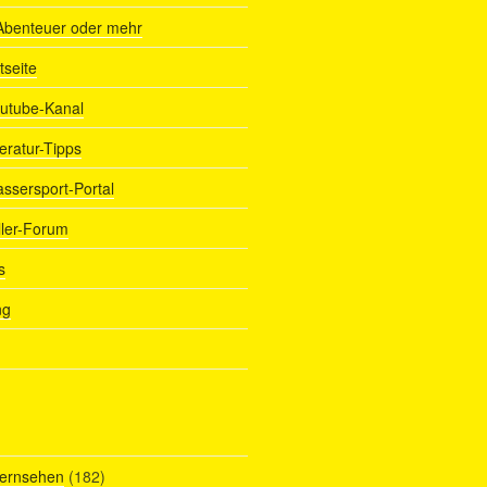
Abenteuer oder mehr
tseite
outube-Kanal
teratur-Tipps
assersport-Portal
ller-Forum
s
ng
Fernsehen
(182)