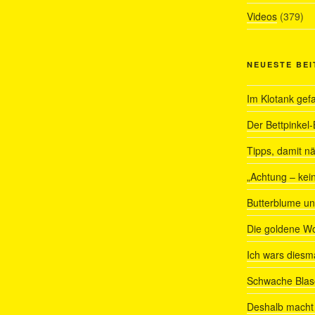
Videos
(379)
NEUESTE BE
Im Klotank gef
Der Bettpinkel-
Tipps, damit nä
„Achtung – kein
Butterblume u
Die goldene W
Ich wars diesmal
Schwache Blas
Deshalb macht 