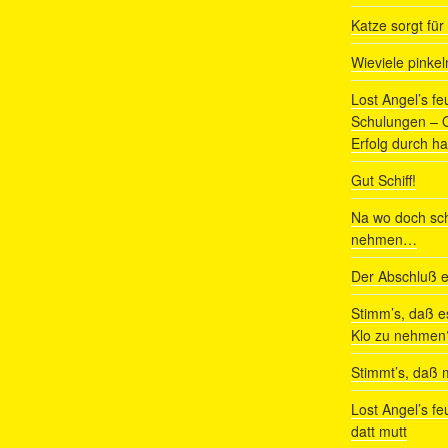
Katze sorgt fü
Wieviele pinke
Lost Angel’s fe
Schulungen – Om
Erfolg durch ha
Gut Schiff!
Na wo doch sch
nehmen…
Der Abschluß e
Stimm’s, daß e
Klo zu nehmen
Stimmt’s, daß m
Lost Angel’s fe
datt mutt