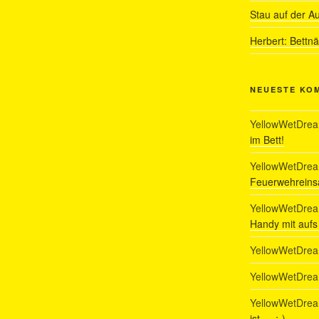
Stau auf der A
Herbert: Bettn
NEUESTE KO
YellowWetDre
im Bett!
YellowWetDre
Feuerwehreinsa
YellowWetDre
Handy mit auf
YellowWetDre
YellowWetDre
YellowWetDre
ist…. :-)