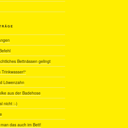
ITRÄGE
angen
Befehl
chtliches Bettnässen gelingt
 Trinkwasser!“
nd Löwenzahn
olke aus der Badehose
 nicht :-)
e
man das auch im Bett!