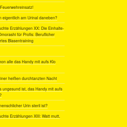
r Feuerwehreinsatz!
ln eigentlich am Urinal daneben?
uchte Erzählungen XX: Die Einhalte-
orashi für Profis: Beruflicher
rtes Blasentraining
on alle das Handy mit aufs Klo
iner heißen durchtanzten Nacht
s ungesund ist, das Handy mit aufs
?
enschlicher Urin steril ist?
uchte Erzählungen XIII: Watt mutt,