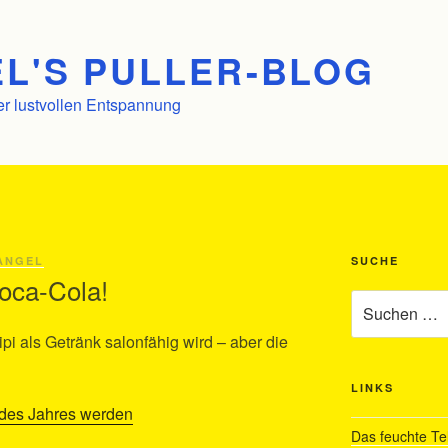
L'S PULLER-BLOG
er lustvollen Entspannung
ANGEL
SUCHE
Coca-Cola!
Suchen
nach:
ipi als Getränk salonfähig wird – aber die
LINKS
k des Jahres werden
Das feuchte Te