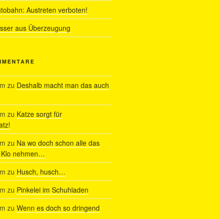
utobahn: Austreten verboten!
ässer aus Überzeugung
MMENTARE
am
zu
Deshalb macht man das auch
am
zu
Katze sorgt für
tz!
am
zu
Na wo doch schon alle das
s Klo nehmen…
am
zu
Husch, husch…
am
zu
Pinkelei im Schuhladen
am
zu
Wenn es doch so dringend