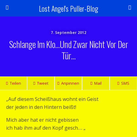
Lost Angel's Puller-Blog
7. September 2012
Schlange Im Klo…und Zwar Nicht Vor Der
Tür…
Teilen
Tweet
Anpinnen
Mail
SMS
„Auf diesem Scheißhaus wohnt ein Geist
der jeden in den Hintern beißt!
Mich aber hat er nicht gebissen
ich hab ihm auf den Kopf gesch…. „