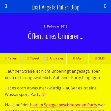
Lost Angel's Puller-Blog
1. Februar 2013
Öffentliches Urinieren…
Teilen
Tweet
Anpinnen
Mail
SMS
…auf der Straße ist nicht unbedingt angesagt, aber
doch nicht ungewöhnlich. Auf einer Party hingegen…
..ist es doch etwas merkwürdig – außer es ist eine
Wassersport-Party
Naja, auf der
hier im Spiegel beschriebenen Party
war