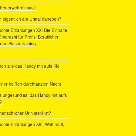
r Feuerwehreinsatz!
ln eigentlich am Urinal daneben?
uchte Erzählungen XX: Die Einhalte-
orashi für Profis: Beruflicher
rtes Blasentraining
on alle das Handy mit aufs Klo
iner heißen durchtanzten Nacht
s ungesund ist, das Handy mit aufs
?
enschlicher Urin steril ist?
uchte Erzählungen XIII: Watt mutt,