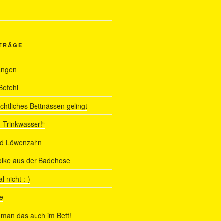
ITRÄGE
angen
Befehl
chtliches Bettnässen gelingt
 Trinkwasser!“
nd Löwenzahn
olke aus der Badehose
 nicht :-)
e
man das auch im Bett!