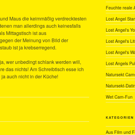
Feuchte reale 
ur und Maus die keimmäßig verdrecktesten
Lost Angel Star
denen man allerdings auch keinesfalls
Lost Angel's Y
ls Mittagstisch ist aus
gegen der Meinung von Bild der
Lost Angel's Li
taub ist ja krebserregend.
Lost Angel's W
ja, wer unbedingt schlank werden will,
Lost Angels Pu
 das nichts! Am Schreibtisch esse ich
Natursekt Cam
e ja auch nicht in der Küche!
Natursekt-Dati
Wet Cam-Fun
KATEGORIEN
Aus Film und 