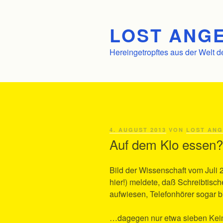
Zum
Inhalt
LOST ANGE
springen
Hereingetropftes aus der Welt d
VERÖFFENTLICHT
4. AUGUST 2013
VON
LOST ANG
AM
Auf dem Klo essen
Bild der Wissenschaft vom Juli 2
hier!) meldete, daß Schreibtisc
aufwiesen, Telefonhörer sogar 
…dagegen nur etwa sieben Keime