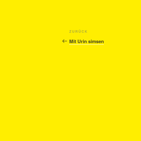
Beitragsnavigation
Vorheriger
ZURÜCK
Beitrag
Mit Urin simsen