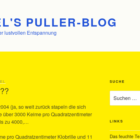
L'S PULLER-BLOG
er lustvollen Entspannung
EL
SUCHE
???
Suchen
nach:
004 (ja, so weit zurück stapeln die sich
he über 3000 Keime pro Quadratzentimeter
bis zu 4000,…
LINKS
 pro Quadratzentimeter Klobrille und 11
Das feuchte Te