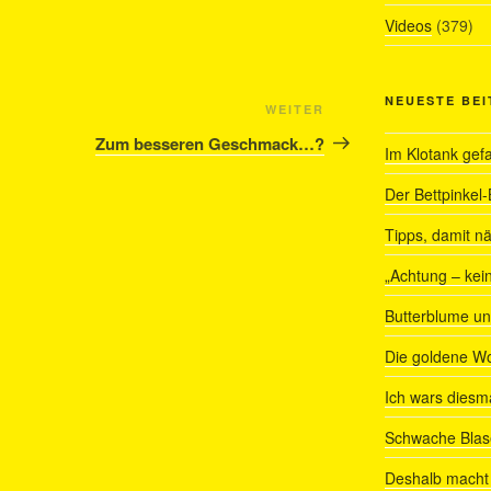
Videos
(379)
NEUESTE BE
Nächster
WEITER
Beitrag
Zum besseren Geschmack…?
Im Klotank gef
Der Bettpinkel-
Tipps, damit nä
„Achtung – kein
Butterblume u
Die goldene W
Ich wars diesmal
Schwache Blas
Deshalb macht 