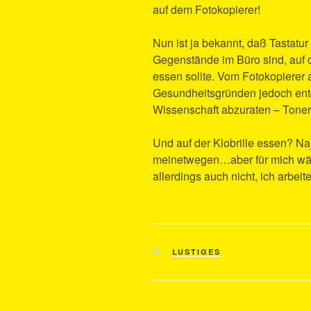
auf dem Fotokopierer!
Nun ist ja bekannt, daß Tastat
Gegenstände im Büro sind, auf 
essen sollte. Vom Fotokopierer a
Gesundheitsgründen jedoch ent
Wissenschaft abzuraten – Toners
Und auf der Klobrille essen? Na
meinetwegen…aber für mich wäre
allerdings auch nicht, ich arbeit
KATEGORIEN
LUSTIGES