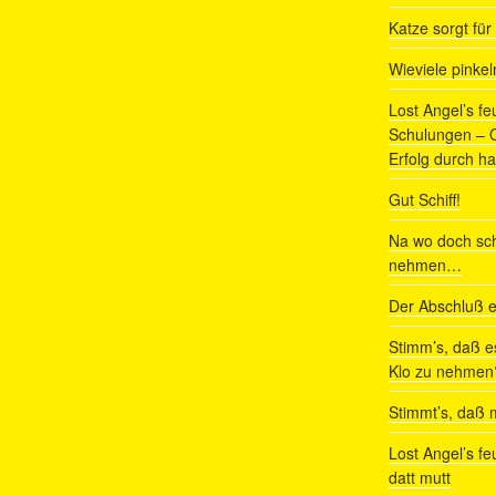
Katze sorgt fü
Wieviele pinke
Lost Angel’s fe
Schulungen – Om
Erfolg durch ha
Gut Schiff!
Na wo doch sch
nehmen…
Der Abschluß e
Stimm’s, daß e
Klo zu nehmen
Stimmt’s, daß m
Lost Angel’s fe
datt mutt