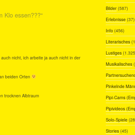
Bilder
(587)
m Klo essen???“
Erlebnisse
(37)
Info
(456)
Literarisches
(1
Lustiges
(1.325
auch nicht, ich arbeite ja auch nicht in der
Musikalisches
(
Partnersuchen
 an beiden Orten
Pinkelnde Män
en trocknen Albtraum
Pipi-Cams (Em
Pipivideos (Em
Solo-Spiele
(28
Stories
(45)