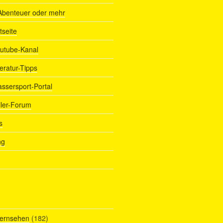
Abenteuer oder mehr
tseite
outube-Kanal
teratur-Tipps
assersport-Portal
ller-Forum
s
ng
Fernsehen
(182)