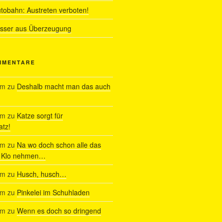
utobahn: Austreten verboten!
ässer aus Überzeugung
MMENTARE
am
zu
Deshalb macht man das auch
am
zu
Katze sorgt für
tz!
am
zu
Na wo doch schon alle das
s Klo nehmen…
am
zu
Husch, husch…
am
zu
Pinkelei im Schuhladen
am
zu
Wenn es doch so dringend