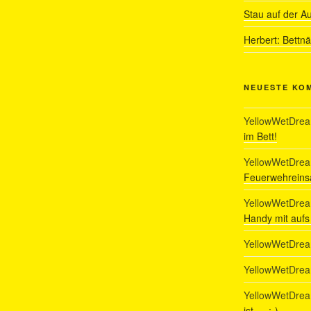
Stau auf der A
Herbert: Bettn
NEUESTE KO
YellowWetDre
im Bett!
YellowWetDre
Feuerwehreinsa
YellowWetDre
Handy mit auf
YellowWetDre
YellowWetDre
YellowWetDre
ist…. :-)