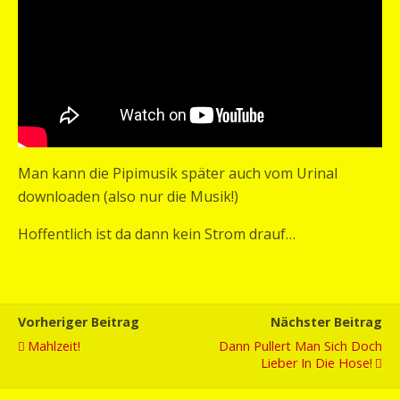
Man kann die Pipimusik später auch vom Urinal
downloaden (also nur die Musik!)
Hoffentlich ist da dann kein Strom drauf…
Vorheriger Beitrag
Nächster Beitrag
Mahlzeit!
Dann Pullert Man Sich Doch
Lieber In Die Hose!