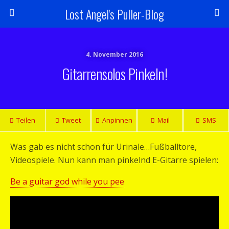
Lost Angel's Puller-Blog
4. November 2016
Gitarrensolos Pinkeln!
Teilen
Tweet
Anpinnen
Mail
SMS
Was gab es nicht schon für Urinale…Fußballtore,
Videospiele. Nun kann man pinkelnd E-Gitarre spielen:
Be a guitar god while you pee