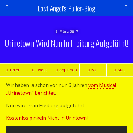
Lost Angel's Puller-Blog
9. März 2017
Urinetown Wird Nun In Freiburg Aufgeführt!
Teilen
Tweet
Anpinnen
Mail
SMS
Wir haben ja schon vor nun 6 Jahren
vom Musical
„Urinetown“ berichtet
.
Nun wird es in Freiburg aufgeführt:
Kostenlos pinkeln Nicht in Urintown!