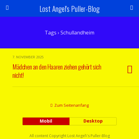
Lost Angel's Puller-Blog
Tags › Schullandheim
7. NOVEMBER 2025
Mädchen an den Haaren ziehen gehört sich
nicht!
Zum Seitenanfang
Mobil
Desktop
All content Copyright Lost Angel\'s Puller-Blog