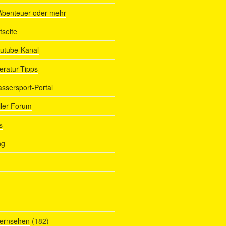
Abenteuer oder mehr
tseite
outube-Kanal
teratur-Tipps
assersport-Portal
ller-Forum
s
ng
Fernsehen
(182)