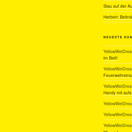
Stau auf der A
Herbert: Bettn
NEUESTE KO
YellowWetDre
im Bett!
YellowWetDre
Feuerwehreinsa
YellowWetDre
Handy mit auf
YellowWetDre
YellowWetDre
YellowWetDre
ist…. :-)