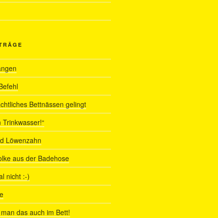
ITRÄGE
angen
Befehl
chtliches Bettnässen gelingt
 Trinkwasser!“
nd Löwenzahn
olke aus der Badehose
 nicht :-)
e
man das auch im Bett!