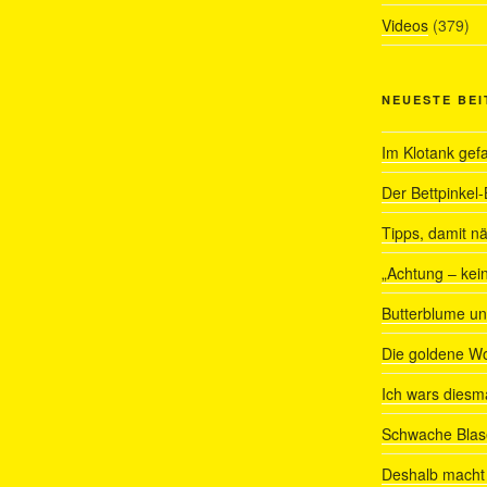
Videos
(379)
NEUESTE BE
Im Klotank gef
Der Bettpinkel-
Tipps, damit nä
„Achtung – kein
Butterblume u
Die goldene W
Ich wars diesmal
Schwache Blas
Deshalb macht 