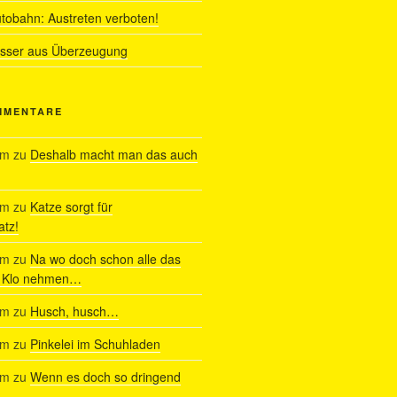
utobahn: Austreten verboten!
ässer aus Überzeugung
MMENTARE
am
zu
Deshalb macht man das auch
am
zu
Katze sorgt für
tz!
am
zu
Na wo doch schon alle das
s Klo nehmen…
am
zu
Husch, husch…
am
zu
Pinkelei im Schuhladen
am
zu
Wenn es doch so dringend