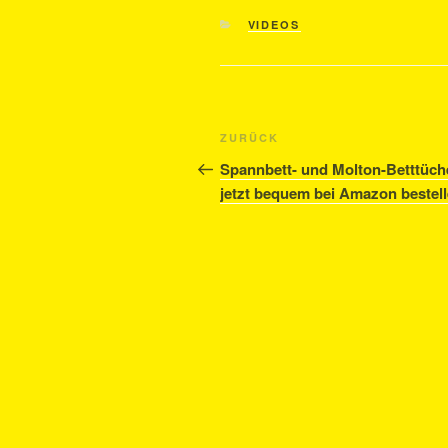
KATEGORIEN
VIDEOS
Beitragsnavigation
Vorheriger
ZURÜCK
Beitrag
Spannbett- und Molton-Betttüch
jetzt bequem bei Amazon bestell