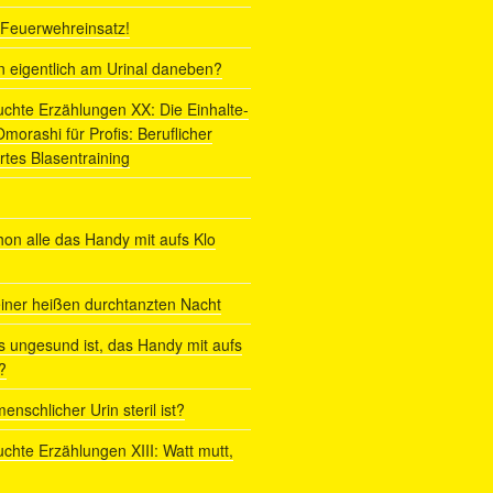
r Feuerwehreinsatz!
ln eigentlich am Urinal daneben?
uchte Erzählungen XX: Die Einhalte-
orashi für Profis: Beruflicher
rtes Blasentraining
on alle das Handy mit aufs Klo
iner heißen durchtanzten Nacht
s ungesund ist, das Handy mit aufs
?
enschlicher Urin steril ist?
uchte Erzählungen XIII: Watt mutt,