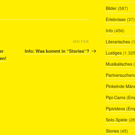
Bilder
(587)
Erlebnisse
(37)
Info
(456)
Literarisches
(1
Nächster
WEITER
Beitrag
er
Info: Was kommt in “Stories“?
Lustiges
(1.325
en!
Musikalisches
(
Partnersuchen
Pinkelnde Män
Pipi-Cams (Em
Pipivideos (Em
Solo-Spiele
(28
Stories
(45)