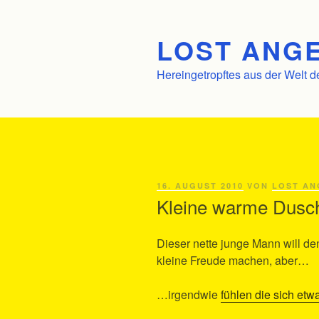
Zum
Inhalt
LOST ANGE
springen
Hereingetropftes aus der Welt d
VERÖFFENTLICHT
16. AUGUST 2010
VON
LOST AN
AM
Kleine warme Dusch
Dieser nette junge Mann will d
kleine Freude machen, aber…
…irgendwie
fühlen die sich etw