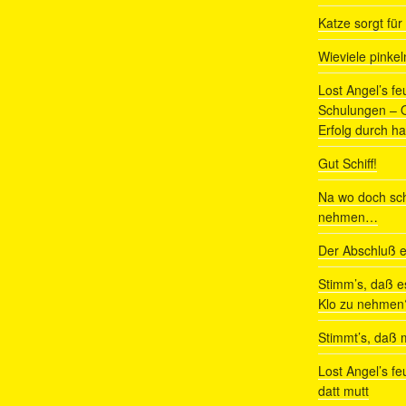
Katze sorgt fü
Wieviele pinke
Lost Angel’s fe
Schulungen – Om
Erfolg durch ha
Gut Schiff!
Na wo doch sch
nehmen…
Der Abschluß e
Stimm’s, daß e
Klo zu nehmen
Stimmt’s, daß m
Lost Angel’s fe
datt mutt