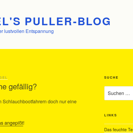
L'S PULLER-BLOG
er lustvollen Entspannung
GEL
SUCHE
e gefällig?
Suchen
nach:
en Schlauchbootfahrern doch nur eine
LINKS
as angepißt
!
Das feuchte Te