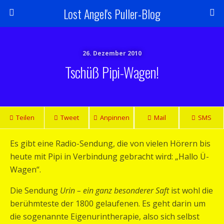
Lost Angel's Puller-Blog
26. Dezember 2010
Tschüß Pipi-Wagen!
Teilen
Tweet
Anpinnen
Mail
SMS
Es gibt eine Radio-Sendung, die von vielen Hörern bis
heute mit Pipi in Verbindung gebracht wird: „Hallo Ü-
Wagen“.
Die Sendung
Urin – ein ganz besonderer Saft
ist wohl die
berühmteste der 1800 gelaufenen. Es geht darin um
die sogenannte Eigenurintherapie, also sich selbst