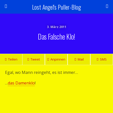
Lost Angel's Puller-Blog
3. März 2011
Das Falsche Klo!
Teilen
Tweet
Anpinnen
Mail
SMS
Egal, wo Mann reingeht, es ist immer…
…
das Damenklo
!