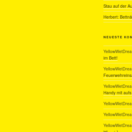
Stau auf der A
Herbert: Bettn
NEUESTE KO
YellowWetDre
im Bett!
YellowWetDre
Feuerwehreinsa
YellowWetDre
Handy mit auf
YellowWetDre
YellowWetDre
YellowWetDre
ist…. :-)