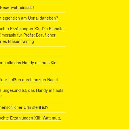
r Feuerwehreinsatz!
ln eigentlich am Urinal daneben?
uchte Erzählungen XX: Die Einhalte-
orashi für Profis: Beruflicher
rtes Blasentraining
on alle das Handy mit aufs Klo
iner heißen durchtanzten Nacht
s ungesund ist, das Handy mit aufs
?
enschlicher Urin steril ist?
uchte Erzählungen XIII: Watt mutt,