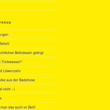
ITRÄGE
angen
Befehl
chtliches Bettnässen gelingt
 Trinkwasser!“
nd Löwenzahn
olke aus der Badehose
 nicht :-)
e
man das auch im Bett!