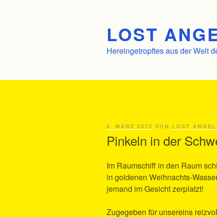
Zum
Inhalt
LOST ANGE
springen
Hereingetropftes aus der Welt d
VERÖFFENTLICHT
6. MÄRZ 2012
VON
LOST ANGEL
AM
Pinkeln in der Schw
Im Raumschiff in den Raum schif
in goldenen Weihnachts-Wasser
jemand im Gesicht zerplatzt!
Zugegeben für unsereins reizvoll