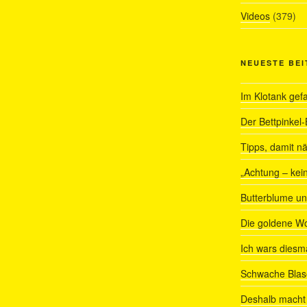
Videos
(379)
NEUESTE BE
Im Klotank gef
Der Bettpinkel-
Tipps, damit nä
„Achtung – kein
Butterblume u
Die goldene W
Ich wars diesmal
Schwache Blas
Deshalb macht 