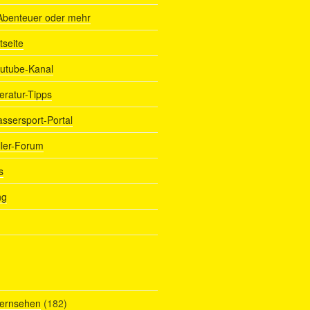
Abenteuer oder mehr
tseite
outube-Kanal
teratur-Tipps
assersport-Portal
ller-Forum
s
ng
Fernsehen
(182)