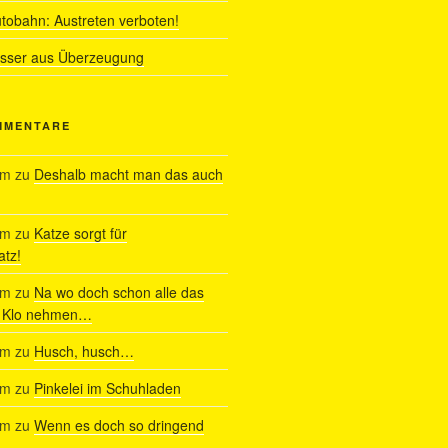
utobahn: Austreten verboten!
ässer aus Überzeugung
MMENTARE
am
zu
Deshalb macht man das auch
am
zu
Katze sorgt für
tz!
am
zu
Na wo doch schon alle das
s Klo nehmen…
am
zu
Husch, husch…
am
zu
Pinkelei im Schuhladen
am
zu
Wenn es doch so dringend