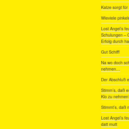
Katze sorgt fü
Wieviele pinke
Lost Angel’s fe
Schulungen – Om
Erfolg durch ha
Gut Schiff!
Na wo doch sch
nehmen…
Der Abschluß e
Stimm’s, daß e
Klo zu nehmen
Stimmt’s, daß m
Lost Angel’s fe
datt mutt