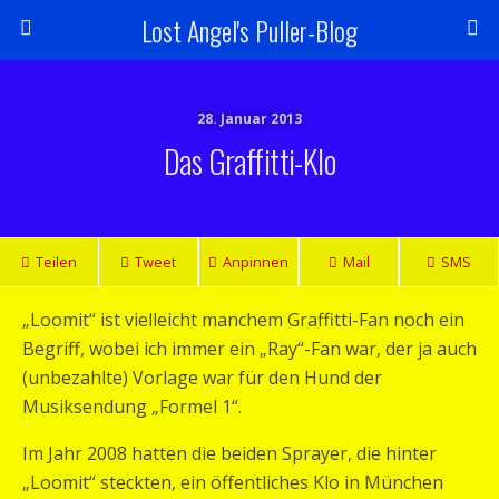
Lost Angel's Puller-Blog
28. Januar 2013
Das Graffitti-Klo
Teilen
Tweet
Anpinnen
Mail
SMS
„Loomit“ ist vielleicht manchem Graffitti-Fan noch ein
Begriff, wobei ich immer ein „Ray“-Fan war, der ja auch
(unbezahlte) Vorlage war für den Hund der
Musiksendung „Formel 1“.
Im Jahr 2008 hatten die beiden Sprayer, die hinter
„Loomit“ steckten, ein öffentliches Klo in München