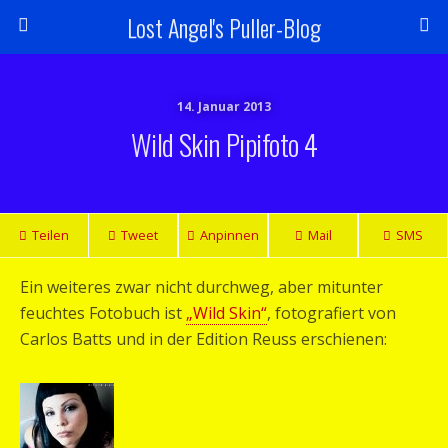
Lost Angel's Puller-Blog
14. Januar 2013
Wild Skin Pipifoto 4
Teilen
Tweet
Anpinnen
Mail
SMS
Ein weiteres zwar nicht durchweg, aber mitunter
feuchtes Fotobuch ist
„Wild Skin“
, fotografiert von
Carlos Batts und in der Edition Reuss erschienen: